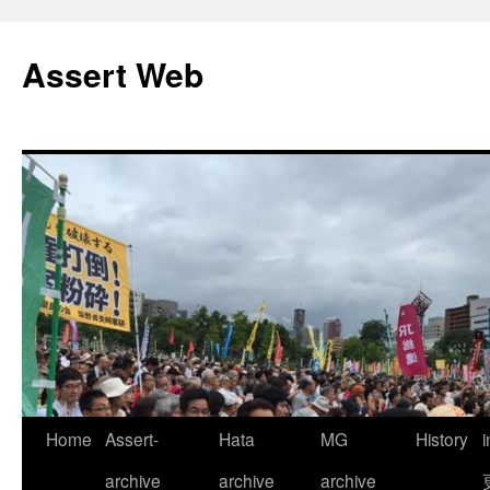
コ
ン
Assert Web
テ
ン
ツ
へ
ス
キ
ッ
プ
Home
Assert-
Hata
MG
History
archive
archive
archive