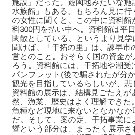
施設」だった。遊園地みたいな施
水族館」もある。もちろん見に行
の女性に聞くと、この中に資料館
料300円を払い中へ。資料館は平
閑散としている、というより見学
聞けば、「干拓の里」は、諫早市
営とのこと。おそらく国の資金が
ろう。資料館には、干拓地や潮受
パンフレット(後で騙されたが分か
観光を目指しているらしいが、悲
資料館の展示は、結構見ごたえが
然、漁業、歴史はよく理解できた
魚種など現地に来ないとなかなか
だ。そして、案の定、干拓事業に
響という部分は、まったく展示さ