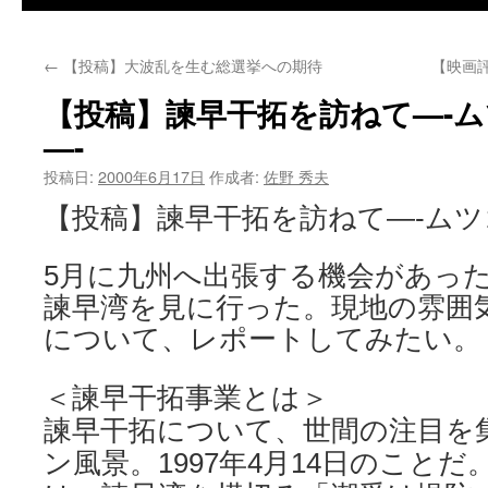
←
【投稿】大波乱を生む総選挙への期待
【映画
【投稿】諫早干拓を訪ねて—-
—-
投稿日:
2000年6月17日
作成者:
佐野 秀夫
【投稿】諫早干拓を訪ねて—-ムツ
5月に九州へ出張する機会があっ
諫早湾を見に行った。現地の雰囲
について、レポートしてみたい。
＜諫早干拓事業とは＞
諫早干拓について、世間の注目を
ン風景。1997年4月14日のこと