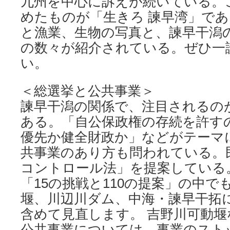
九州を中心に訴えが続いている。
めたものが「生きろ 諫早湾」で
と漁業、生物の写真と、諫早干潟
の数々が紹介されている。ぜひ一
い。
＜総選挙と公共事業＞
諫早干潟の関係で、注目されるの
ある。「自公保政権の存続を許す
優先か健全財政か」などがテーマ
共事業のあり方も問われている。
コントロール法」を提案している
「15の挑戦と110の提案」の中で
堰、川辺川ダム、中海・諫早干拓
含めて見直します。 吉野川可動
公共事業については、事業のスト