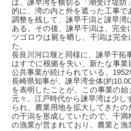
は、諫早湾を横切る「潮受け堤防
的に、湾の内と外を遮った工事で
調整を残して、諫早干潟と諌早湾
ある。その後、諫早干潟は、完全
ツゴロウは屍を晒し、干潟は完全
た。
長良川河口堰と同様に、諫早干拓
はすでに根拠を失い、新たな事業
公共事業が続けられている。1952年
長崎県知事が、諫早湾全体(約10.00
を表明したことが、この事業の始
元々、江戸時代から諫早湾は少し
られ、農業用地を拡大してきたの
の干潟を形成していたので、干満
の漁業が営まれており、農業と漁