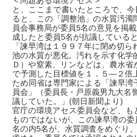
＜問題ある環境アセス＞
と、ここまで書いたところで、今日の
ると、この「調整池」の水質汚濁
員会事務局が委員5名の意見を掲
成したと委員5名が抗議している
「諫早湾は１９９７年に閉め切ら
池の水質が悪化。汚れを示す化学
Ｄ）や窒素、リンなどは、農水省
で予測した目標値を１．５―２倍
ため同省は専門家による「諫早湾
員会」（委員長・戸原義男九大名
議していた。」(朝日新聞より)
官庁の環境アセス委員会など、も
ものではないが、この諫早湾の委員
名の内5名が、水質調査をめぐり