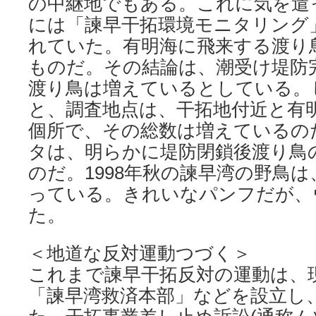
の中継地でもある。これに気を遣
には「諫早干拓環境モニタリング
れていた。有明海に飛来する渡り
ものだ。その結論は、潮受け堤防
渡り鳥は増えているとしている。
と、調査地点は、干拓地付近と有明
個所で、その総数は増えているの
タは、明らかに堤防閉鎖後渡り鳥
のだ。1998年秋の諫早湾の野鳥
っている。きれいなパンフだが、
た。
＜地道な反対運動つづく＞
これまで諫早干拓反対の運動は、
「諫早湾救済本部」などを設立し