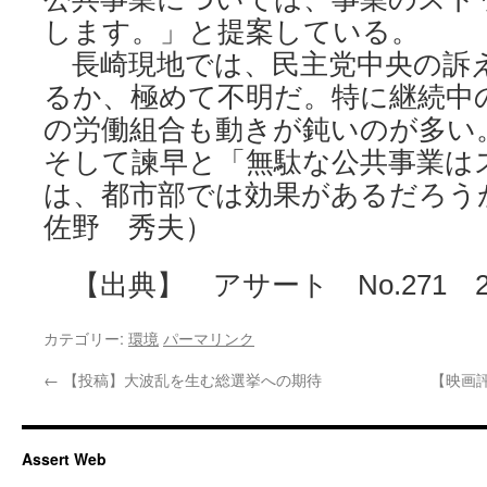
します。」と提案している。
長崎現地では、民主党中央の訴
るか、極めて不明だ。特に継続中
の労働組合も動きが鈍いのが多い
そして諫早と「無駄な公共事業は
は、都市部では効果があるだろうが。（
佐野 秀夫）
【出典】 アサート No.271 20
カテゴリー:
環境
パーマリンク
←
【投稿】大波乱を生む総選挙への期待
【映画
Assert Web