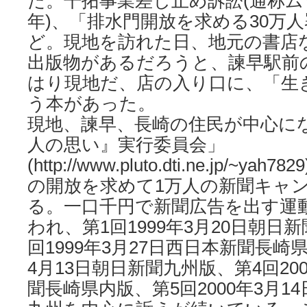
た。干拓事業差し止め訴訟(通称ムツ
年)、「排水門開放を求める30万人署
ど。現地を訪れた日、地元の書店
出版物があるだろうと、諫早駅前
はり現地だ、店の入り口に、「生
う本があった。
現地、諫早、長崎の住民が中心に
人の思い』実行委員会」
(http://www.pluto.dti.ne.jp/~
の開放を求めて1万人の新聞キャ
る。一口千円で新聞広告を出す運
われ、第1回1999年3月20日朝日
回1999年3月27日西日本新聞長崎県内
4月13日朝日新聞九州版、第4回200
聞長崎県内版、第5回2000年3月1