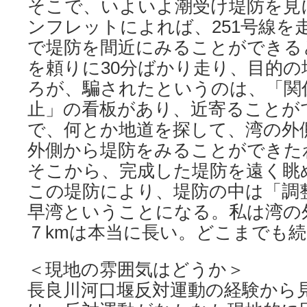
そこで、いよいよ潮受け堤防を見
ンフレットによれば、251号線を
で堤防を間近にみることができる
を頼りに30分ばかり走り、目的
ろが、騙されたというのは、「関
止」の看板があり、近寄ることがで
で、何とか地道を探して、湾の外
外側から堤防をみることができた
そこから、完成した堤防を遠く眺
この堤防により、堤防の中は「調
早湾ということになる。私は湾の
７kmは本当に長い。どこまでも
＜現地の雰囲気はどうか＞
長良川河口堰反対運動の経験から