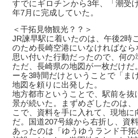
すでにギロチンから3年、「潮受け
年7月に完成していた。
＜干拓見物観光？？＞
JR諫早駅に着いたのは、午後2時
のため長崎空港にいなければなら
思い付いた行動だったので、何の
ただ、長崎県の地図が一枚だけだ
ーを3時間だけということで「ま
地図を頼りに出発した。
地方都市ということで、駅前を抜
景が続いた。まずめざしたのは、
こで、資料を手に入れて、現地に
だ。国道207号線から右折し、資
あったのは「ゆうゆうランド干拓