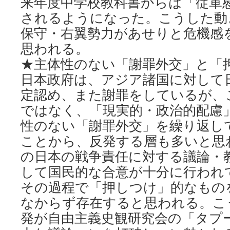
来年度中学校教科書からは「従軍
されるようになった。こうした動
保守・右翼勢力があせりと危機感
思われる。
★主体性のない「謝罪外交」と「
日本政府は、アジア諸国に対して
定認め、また謝罪をしているが、
ではなく、「現実的・政治的配慮
性のない「謝罪外交」を繰り返し
ことから、反発する層も多いと思
の日本の戦争責任に対する議論・
して国民的な合意が十分に行われ
その過程で「押しつけ」的なもの
なからず存在すると思われる。こ
発が自由主義史観研究会の「タプ