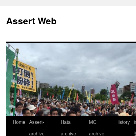
コ
ン
Assert Web
テ
ン
ツ
へ
ス
キ
ッ
プ
Home
Assert-
Hata
MG
History
archive
archive
archive