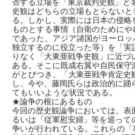
否する立場を「東京裁判史観」と
史観はどちらの立場もとらないと
る。しかし、実際には日本の侵略
ものとする事情（自衛のためにや
であった、アジア諸国がヨーロッ
独立するのに役立った等）を「実
りなく「大東亜戦争史観」に近づ
ある。そこに既成右翼や自民保守
がとびつき、「大東亜戦争肯定史
し、今や、藤岡氏らは政治的に踊
てもいいような状況である。
★論争の根にあるもの
今回の歴史観論争においては、表
るいは「従軍慰安婦」等を巡って
争いが行われている。これらの「