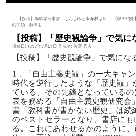
←
【投稿】動燃爆発事故 もんじゆと東海村は即
【映画紹介
刻閉鎖・解体を
【投稿】「歴史観論争」で気に
投稿日:
1997年3月21日
作成者:
佐野 秀夫
【投稿】「歴史観論争」で気にな
1．「自由主義史観」の一大キャ
時代を逆行したような「歴史観」
ている。その先鋒となっているの
表を務める「自由主義史観研究会
書「教科書が書かない歴史」は続
のベストセラーとなり、書店にも
る。これにあわせるかのように、