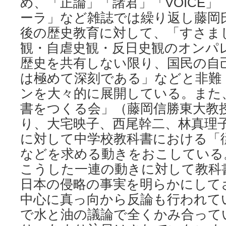
め、「正論」「諸君」「VOICE」「
ーラ」など雑誌では繰り返し藤岡
後の歴史教育に対して、「すさま
観・自虐史観・反日史観のオンパ
歴史を共有しない限り、国民の自
は極めて深刻である」などと非難
ンを大々的に展開している。また
書をつくる会」（藤岡信勝東大教
り、大宅映子、西尾幹二、林真理
に対して中学校教科書における「
などを求める動きをおこしている
こうした一連の動きに対して教科
日本の侵略の事実を明らかにして
中心に真っ向から反論も行われて
で水と油の議論で全くかみ合って