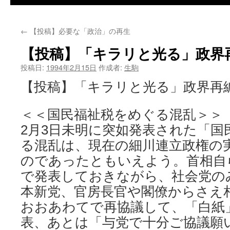
←
【投稿】必要な「政治」の再生
【投稿】「キラリと光る」政界
投稿日:
1994年2月15日
作成者:
生駒
【投稿】「キラリと光る」政界再
＜＜国民福祉税をめぐる混乱＞＞
2月3日未明に突如発表された「国
る混乱は、現在の細川連立政権の
のであったともいえよう。首相自
で発表しておきながら、社会党の
本新党、官房長官や閣僚からさえ
おおあわてで再協議して、「白紙
表、あとは「与党で十分ご協議願