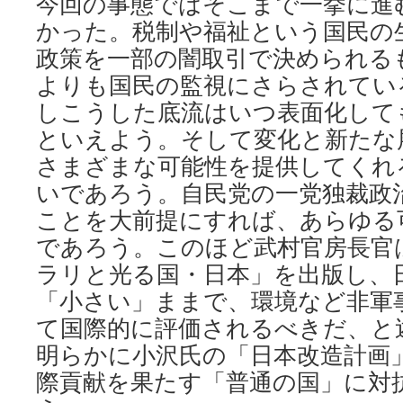
今回の事態ではそこまで一挙に進
かった。税制や福祉という国民の
政策を一部の闇取引で決められる
よりも国民の監視にさらされてい
しこうした底流はいつ表面化して
といえよう。そして変化と新たな
さまざまな可能性を提供してくれ
いであろう。自民党の一党独裁政
ことを大前提にすれば、あらゆる
であろう。このほど武村官房長官
ラリと光る国・日本」を出版し、
「小さい」ままで、環境など非軍
て国際的に評価されるべきだ、と
明らかに小沢氏の「日本改造計画
際貢献を果たす「普通の国」に対