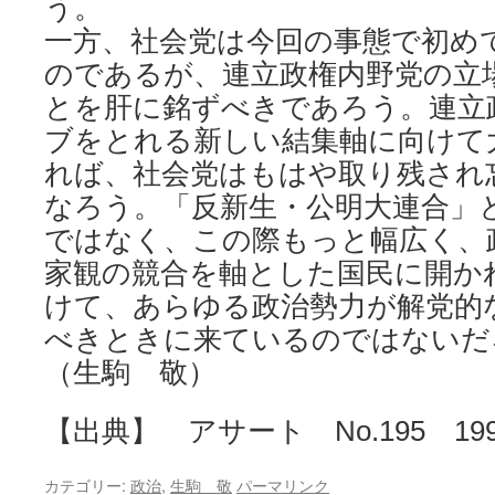
う。
一方、社会党は今回の事態で初め
のであるが、連立政権内野党の立
とを肝に銘ずべきであろう。連立
ブをとれる新しい結集軸に向けて
れば、社会党はもはや取り残され
なろう。「反新生・公明大連合」
ではなく、この際もっと幅広く、
家観の競合を軸とした国民に開か
けて、あらゆる政治勢力が解党的
べきときに来ているのではないだ
（生駒 敬）
【出典】 アサート No.195 199
カテゴリー:
政治
,
生駒 敬
パーマリンク