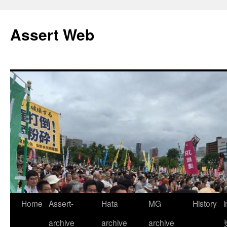
コ
ン
Assert Web
テ
ン
ツ
へ
ス
キ
ッ
プ
Home
Assert-
Hata
MG
History
archive
archive
archive