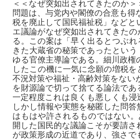
＜＜なぜ突如出されてきたのか＞
問題は、与党内や閣僚の合意も得
税を廃止して国民福祉税」などと
エ議論がなぜ突如出されてきたの
る。この案は「早く出るとつぶれ
きた大蔵省の秘策であったという（
ゆる官僚主導論である。細川政権
したこの機に一気に念願の増税を
不況対策や福祉・高齢対策をない
を財源論で切って捨てる論法であ
一定程度これは良くも悪しくも浸
しかし情報や実態を秘匿した問答
はもはや許されるものではない。
開した国民的な議論こそが要請さ
が政策形成の近道であり、強さで