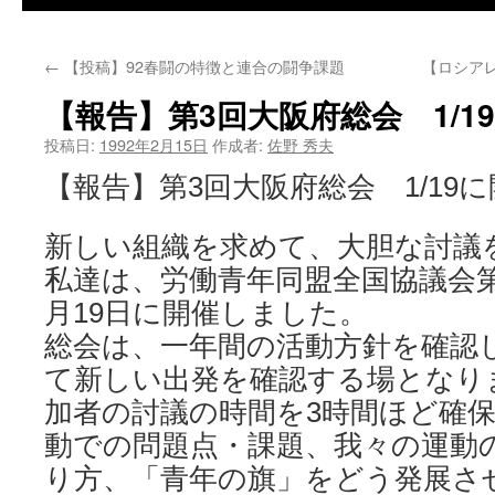
←
【投稿】92春闘の特徴と連合の闘争課題
【ロシア
【報告】第3回大阪府総会 1/1
投稿日:
1992年2月15日
作成者:
佐野 秀夫
【報告】第3回大阪府総会 1/19
新しい組織を求めて、大胆な討議
私達は、労働青年同盟全国協議会第
月19日に開催しました。
総会は、一年間の活動方針を確認
て新しい出発を確認する場となり
加者の討議の時間を3時間ほど確
動での問題点・課題、我々の運動
り方、「青年の旗」をどう発展さ