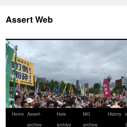
コ
ン
Assert Web
テ
ン
ツ
へ
ス
キ
ッ
プ
Home
Assert-
Hata
MG
History
archive
archive
archive