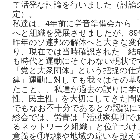
て活発な討論を行いました（討論
定）。
私達は、4年前に労音準備会から
へと組織を発展させましたが、8
昨年のソ連邦の解体へと大きな変
り、現在では当時確認された「結
も時代と運動にそぐわない現状で
「党と大衆団体」という把捉の仕
建」運動に対しても我々はその基
たこと、、私達が過去の誤りに学
性、民主性」を大切にしてきた問
でもなお不十分であるとの認識に
総会では、労青は「活動家集団で
るネットワーク組織」と位置づけ
意義を①戦線や地域の違いを越え