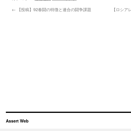
←
【投稿】92春闘の特徴と連合の闘争課題
【ロシア
Assert Web