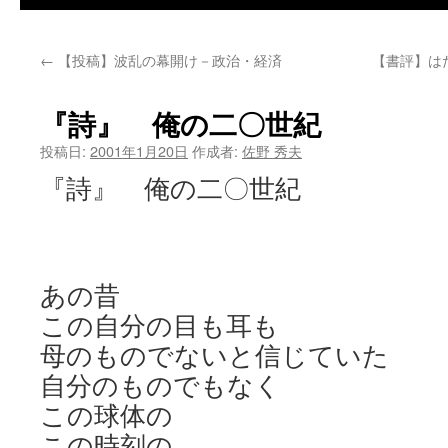
←
【投稿】波乱の幕開け－政治・経済
【書評】は
『詩』 俺の二〇世紀
投稿日:
2001年1月20日
作成者:
佐野 秀夫
『詩』 俺の二〇世紀
大木
あの昔
この自分の目も耳も
母のものでないと信じていた
自分のものでもなく
この球体の
この時刻の