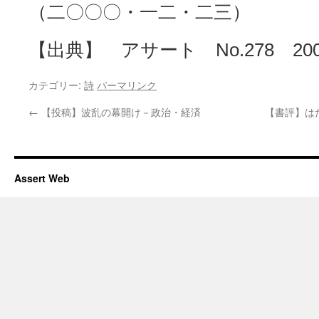
（二〇〇〇・一二・二三）
【出典】 アサート No.278 200
カテゴリー:
詩
パーマリンク
←
【投稿】波乱の幕開け－政治・経済
【書評】は
Assert Web