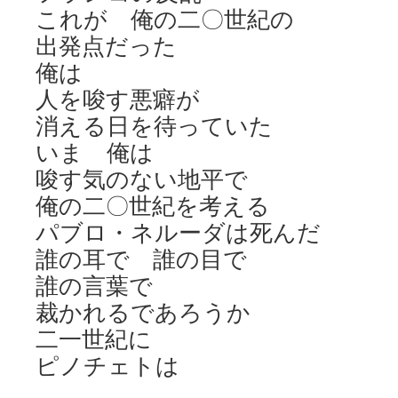
これが 俺の二〇世紀の
出発点だった
俺は
人を唆す悪癖が
消える日を待っていた
いま 俺は
唆す気のない地平で
俺の二〇世紀を考える
パブロ・ネルーダは死んだ
誰の耳で 誰の目で
誰の言葉で
裁かれるであろうか
二一世紀に
ピノチェトは