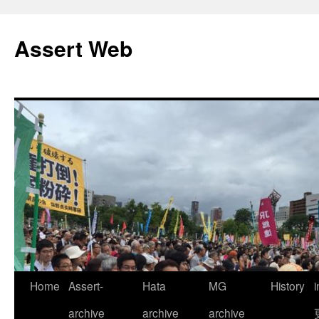
コ
ン
Assert Web
テ
ン
ツ
へ
ス
キ
ッ
プ
Home
Assert-
Hata
MG
History
archive
archive
archive