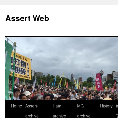
コ
ン
Assert Web
テ
ン
ツ
へ
ス
キ
ッ
プ
Home
Assert-
Hata
MG
History
archive
archive
archive