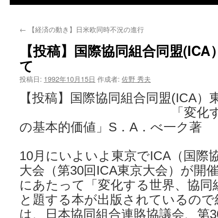
←
【経済の動き】日米欧同時不況の進行
【投稿】国際協同組合同盟(IC
て
投稿日:
1992年10月15日
作成者:
佐野 秀夫
【投稿】国際協同組合同盟(ICA
「変化する世界
の基本的価値」S．A．べ一ク著
10月にいよいよ東京でICA（国際
大会（第30回ICA東京大会）が開
にあたって「変化する世界、協同
と題する本が出版されているので
は、日本協同組合連賂協議会、第30