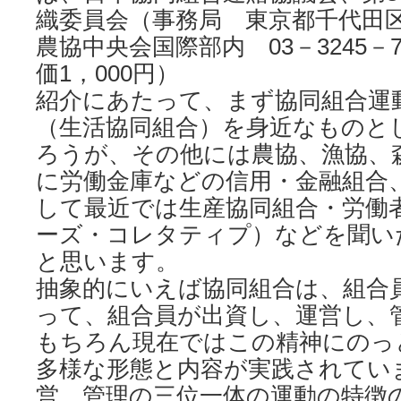
織委員会（事務局 東京都千代田区
農協中央会国際部内 03－3245－
価1，000円）
紹介にあたって、まず協同組合運
（生活協同組合）を身近なものと
ろうが、その他には農協、漁協、
に労働金庫などの信用・金融組合
して最近では生産協同組合・労働
ーズ・コレタティプ）などを聞い
と思います。
抽象的にいえば協同組合は、組合
って、組合員が出資し、運営し、
もちろん現在ではこの精神にのっ
多様な形態と内容が実践されてい
営、管理の三位一体の運動の特徴