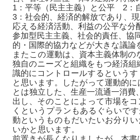
1：平等（民主主義）と公平 2
3：社会的、経済的解放であり、
応える経済活動、利益の公平な分
参加型民主主義、社会的責任、協
的・国際的協力などが大きな議論
またこの運動は、資本主義体制の
独自のニーズと組織をもつ経済組
識的にコントロールするというす
と思います。したがって運動的に
とは独立した、生産一流通一消費
出し、そのことによって市場をコ
くというプランもあるぐらいです
動というものもだいたいお分りい
いかと思います。
前置きが長くなりましたが、本書は