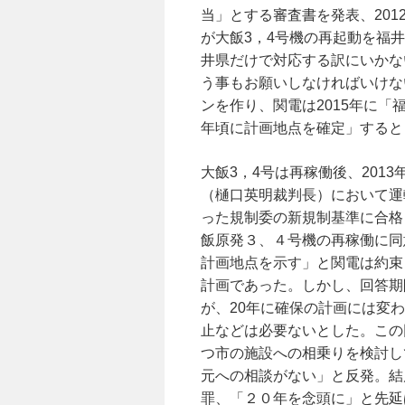
当」とする審査書を発表、20
が大飯3，4号機の再起動を福
井県だけで対応する訳にいかな
う事もお願いしなければいけな
ンを作り、関電は2015年に「
年頃に計画地点を確定」すると
大飯3，4号は再稼働後、201
（樋口英明裁判長）において運
った規制委の新規制基準に合格し
飯原発３、４号機の再稼働に同
計画地点を示す」と関電は約束し
計画であった。しかし、回答期限
が、20年に確保の計画には変
止などは必要ないとした。この
つ市の施設への相乗りを検討し
元への相談がない」と反発。結
罪、「２０年を念頭に」と先延