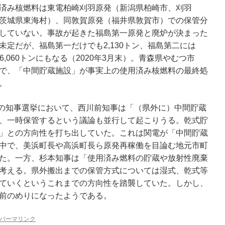
済み核燃料は東電柏崎刈⽻原発（新潟県柏崎市、刈⽻
茨城県東海村）、同敦賀原発（福井県敦賀市）での保管分
していない。事故が起きた福島第⼀原発と廃炉が決まった
定だが、福島第一だけでも2,130トン、福島第二には
16,060トンにもなる（2020年3月末）。青森県やむつ市
で、「中間貯蔵施設」が事実上の使用済み核燃料の最終処
。
4月の知事選挙において、西川前知事は「（県外に）中間貯蔵
、⼀時保管するという議論も並⾏して起こりうる。乾式貯
」との方向性を打ち出していた。これは関電が「中間貯蔵
中で、美浜町長や高浜町長ら原発再稼働を目論む地元市町
た。一方、杉本知事は「使⽤済み燃料の貯蔵や放射性廃棄
考える。県外搬出までの保管⽅式については湿式、乾式等
ていくというこれまでの方向性を踏襲していた。しかし、
前のめりになったようである。
パーマリンク