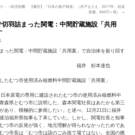
縮小－－経済危機
【書評】『日本の無戸籍者』（井戸まさえ、2017年、岩波
新書、840円＋税）
→
で切羽詰まった関電：中間貯蔵施設「共用
す
也
まった関電：中間貯蔵施設「共用案」で自治体を振り回す
 杉本達也
したむつ市使用済み核燃料中間貯蔵施設「共用案」
力と日本原電の専用に建設されたむつ市の使用済み核燃料中
青森県とむつ市に説明した。森本関電社長はあたかも第三
があり、積極的に参画したい」と述べ、12月21日に福井
達治福井県知事も了承していた。しかし、関電社長と知事
むつ市の反発が強く、地元理解が得られなかったためであ
むつ市長は「むつ市は該のごみ捨て場てはない。全国の燃