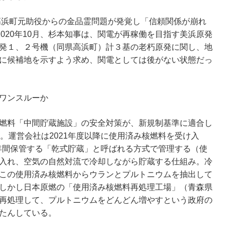
る高浜町元助役からの金品霊問題が発覚し「信頼関係が崩れ
2020年10月、杉本知事は、関電が再稼働を目指す美浜原発
発１、２号機（同県高浜町）計３基の老朽原発に関し、地
に候補地を示すよう求め、関電としては後がない状態だっ
ワンスルーか
燃料「中間貯蔵施設」の安全対策が、新規制基準に適合し
。運営会社は2021年度以降に使⽤済み核燃料を受け⼊
0年間保管する「乾式貯蔵」と呼ばれる⽅式で管理する（使
⼊れ、空気の⾃然対流で冷却しながら貯蔵する仕組み。冷
この使⽤済み核燃料からウランとプルトニウムを抽出して
しかし⽇本原燃の「使⽤済み核燃料再処理⼯場」（⻘森県
再処理して、プルトニウムをどんどん増やすという政府の
たんしている。