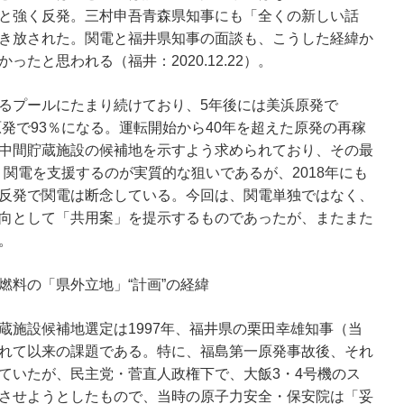
と強く反発。三村申吾青森県知事にも「全くの新しい話
き放された。関電と福井県知事の面談も、こうした経緯か
たと思われる（福井：2020.12.22）。
るプールにたまり続けており、5年後には美浜原発で
原発で93％になる。運転開始から40年を超えた原発の再稼
中間貯蔵施設の候補地を示すよう求められており、その最
り、関電を支援するのが実質的な狙いであるが、2018年にも
反発で関電は断念している。今回は、関電単独ではなく、
向として「共用案」を提示するものであったが、またまた
。
燃料の「県外立地」“計画”の経緯
蔵施設候補地選定は1997年、福井県の栗田幸雄知事（当
れて以来の課題である。特に、福島第一原発事故後、それ
ていたが、民主党・菅直人政権下で、大飯3・4号機のス
させようとしたもので、当時の原子力安全・保安院は「妥