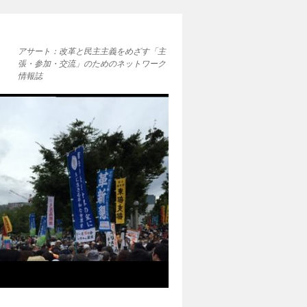
アサート：改革と民主主義をめざす「主
張・参加・交流」のためのネットワーク
情報誌