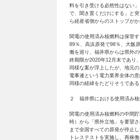
料を引き受ける必然性はない」
で、聞き置くだけにする」と突
ら経産省側からのストップがかかっ
関電の使用済み核燃料は保管す
89％、高浜原発で98％、大飯
働を巡り、福井県からは県外の
終期限が2020年12月末であ
同様な案が浮上したが、地元の
電事連という電力業界全体の意
同様の経緯をたどりそうである
２ 福井県における使用済み核
関電の使用済み核燃料の中間貯
時）から「県外立地」を要望さ
まで全国すべての原発が停止し
トレステストを実施し、再稼働