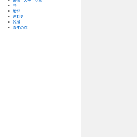
詩
追悼
運動史
雑感
青年の旗