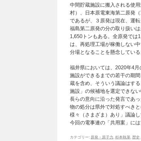
中間貯蔵施設に搬⼊される使⽤
村）、⽇本原電東海第⼆原発（
であるが、３原発は現在、運転
福島第⼆原発の分の取り扱いは未
1,650トンもある。全原発では
は、再処理工場が稼働しない中
分場となることを懸念している
福井県においては、2020年
施設ができるまでの若⼲の期間
蔵を含め、そういう議論はする
施設」の候補地を選定できない
長らの意向に沿った発言であっ
物の処分は県外で対処すべきと
様々（さまざま）あり」議論し
今回の電事連の「共用案」には
カテゴリー:
原発・原子力
,
杉本執筆
,
歴史