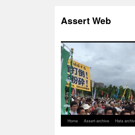
コ
ン
Assert Web
テ
ン
ツ
へ
ス
キ
ッ
プ
Home
Assert-archive
Hata archi