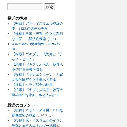
最近の投稿
【転載】ガザ：イスラエル空爆の
中、112人の遺体を埋葬
【投稿】日米・円買い介入の深刻
な内実－－経済危機論（174）
Assert Webの更新情報（2026-08-
04）
【転載】ゴキブリ・人民党と『ジ
ャイ・ビーム』
【続報】ゴキブリ人民党：教育大
臣の辞任を勝ち取る
【投稿】「サナエショック」と家
父長的国家介入主義への疑念
【投稿】イラン戦争の結果
【続報】ゴキブリ人民党：教育大
臣の辞任を求め、数万人のデモ
最近のコメント
【投稿】イラン：米軍機・F-15戦
闘機撃墜の波紋
に
津本
より
【投稿】米・イスラエルのイラン
攻撃と日本のエネルギー危機
に