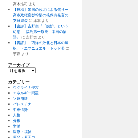
高木浩司
より
【投稿】米国の敗北による焦りー
高市政権官邸幹部の核保有発言の
支離滅裂
に
津本
より
【書評】吉野実『「廃炉」という
幻想──福島第一原発、本当の物
語』
に
吉野実
より
【書評】「西洋の敗北と日本の選
択」・エマニュエル・トッド著
に
芋森
より
アーカイブ
ア
ー
カ
カテゴリー
イ
ウクライナ侵攻
ブ
エネルギー問題
ソ連崩壊
パレスチナ
中東情勢
人権
分権
労働
医療・福祉
原発・原子力