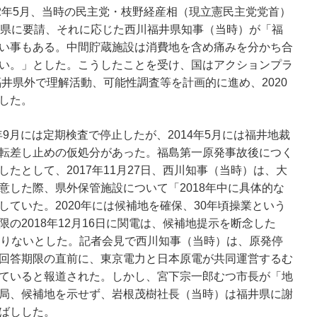
12年5月、当時の民主党・枝野経産相（現立憲民主党党首）
井県に要請、それに応じた西川福井県知事（当時）が「福
い事もある。中間貯蔵施設は消費地を含め痛みを分かち合
い。」とした。こうしたことを受け、国はアクションプラ
福井県外で理解活動、可能性調査等を計画的に進め、2020
した。
3年9月には定期検査で停止したが、2014年5月には福井地裁
転差し止めの仮処分があった。福島第一原発事故後につく
たとして、2017年11月27日、西川知事（当時）は、大
意した際、県外保管施設について「2018年中に具体的な
ていた。2020年には候補地を確保、30年頃操業という
の2018年12月16日に関電は、候補地提示を断念した
わりないとした。記者会見で西川知事（当時）は、原発停
回答期限の直前に、東京電力と日本原電が共同運営するむ
ていると報道された。しかし、宮下宗一郎むつ市長が「地
局、候補地を示せず、岩根茂樹社長（当時）は福井県に謝
ばしした。