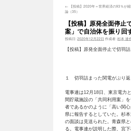
←
【投稿】2020年＝世界経済の93％が
論（35）
【投稿】原発全面停止
案」で自治体を振り回
投稿日:
2020年12月22日
作成者:
杉本 達
【投稿】原発全面停止で切羽詰
福井
１ 切羽詰まった関電がぶり返
電事連は12月18日、東京電
間貯蔵施設の「共同利用案」を
者であるかのように「高い関心
県に報告するとしていた。杉本
の面談は見送られた。青森県と
る。電事連が説明した際、宮下