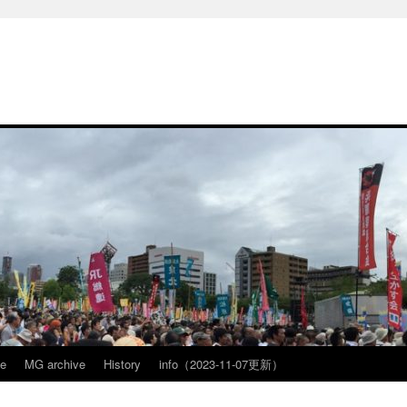
ve
MG archive
History
info（2023-11-07更新）