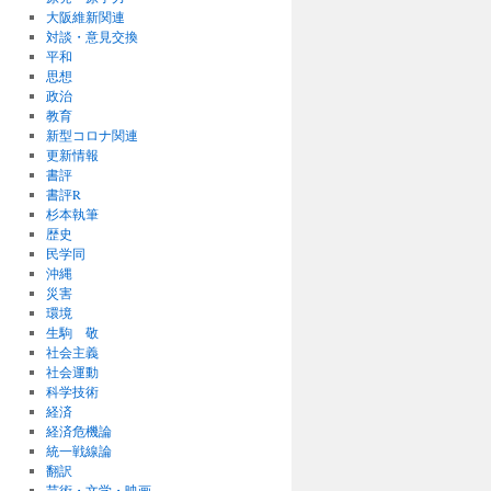
大阪維新関連
対談・意見交換
平和
思想
政治
教育
新型コロナ関連
更新情報
書評
書評R
杉本執筆
歴史
民学同
沖縄
災害
環境
生駒 敬
社会主義
社会運動
科学技術
経済
経済危機論
統一戦線論
翻訳
芸術・文学・映画