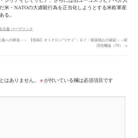
だ米・NATOの大虐殺行為を正当化しようとする米欧軍産
ある。
会主義
パーマリンク
主義への葬送－－
【投稿】オミクロン“ツナミ”：Ｇ７・製薬独占の破綻－－経
済危機論（70）
→
※
とはありません。
が付いている欄は必須項目です