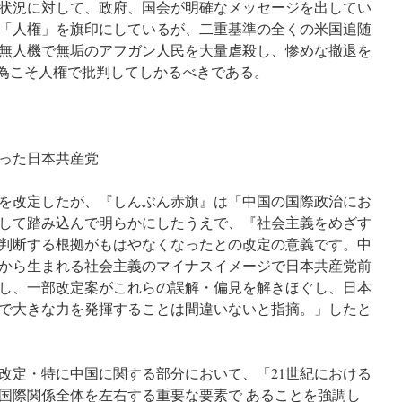
状況に対して、政府、国会が明確なメッセージを出してい
「人権」を旗印にしているが、二重基準の全くの米国追随
や無人機で無垢のアフガン人民を大量虐殺し、惨めな撤退を
行為こそ人権で批判してしかるべきである。
った日本共産党
綱領を改定したが、『しんぶん赤旗』は「中国の国際政治にお
して踏み込んで明らかにしたうえで、『社会主義をめざす
判断する根拠がもはやなくなったとの改定の意義です。中
から生まれる社会主義のマイナスイメージで日本共産党前
し、一部改定案がこれらの誤解・偏見を解きほぐし、日本
で大きな力を発揮することは間違いないと指摘。」したと
改定・特に中国に関する部分において、「21世紀における
国際関係全体を左右する重要な要素で あることを強調し