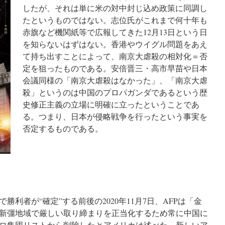
したが、それは単に米の対中封じ込め政策に同調し
たというものではない。志位氏がこれまで何十年も
赤旗など機関紙等で広報してきた12月13日という日
を知らないはずはない。香港やウイグル問題をあえ
て持ち出すことによって、南京大虐殺の相対化＝否
定を狙ったものである。安倍晋三・高市早苗や日本
会議同様の「南京大虐殺はなかった」、「南京大虐
殺」というのは中国のプロパガンダであるという歴
史修正主義の立場に明確に立ったということであ
る。つまり、日本が侵略戦争を行ったという事実を
否定するものである。
利者が“確定”する前後の2020年11月7日、AFPは「金
新彊地域で厳しい取り締まりを正当化するため常に中国に
ロ集団リストから削除したとアメリカは述べた。新しいア