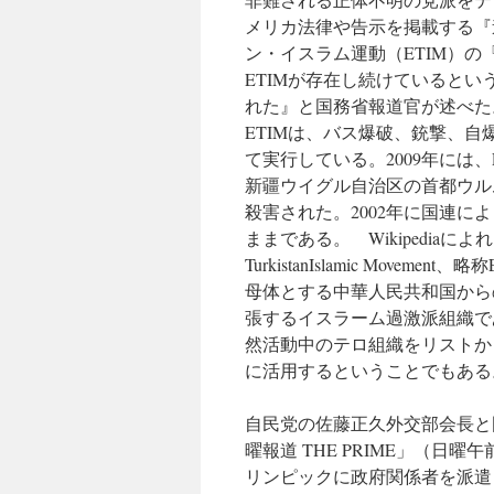
メリカ法律や告示を掲載する『
ン・イスラム運動（ETIM）の
ETIMが存在し続けているとい
れた』と国務省報道官が述べた
ETIMは、バス爆破、銃撃、自
て実行している。2009年には
新疆ウイグル自治区の首都ウル
殺害された。2002年に国連
ままである。 Wikipediaに
TurkistanIslamic Mov
母体とする中華人民共和国から
張するイスラーム過激派組織で
然活動中のテロ組織をリストか
に活用するということでもある
自民党の佐藤正久外交部会長と
曜報道 THE PRIME」（日曜
リンピックに政府関係者を派遣