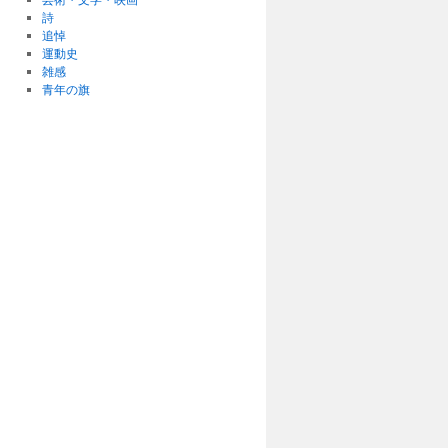
詩
追悼
運動史
雑感
青年の旗