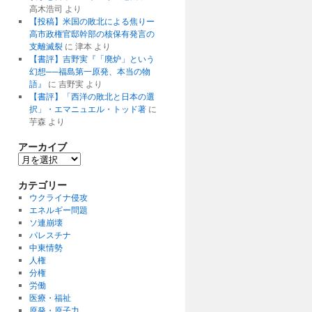
高木浩司
より
【投稿】米国の敗北による焦りー
高市政権官邸幹部の核保有発言の
支離滅裂
に
津本
より
【書評】吉野実『「廃炉」という
幻想──福島第一原発、本当の物
語』
に
吉野実
より
【書評】「西洋の敗北と日本の選
択」・エマニュエル・トッド著
に
芋森
より
アーカイブ
ア
ー
カ
カテゴリー
イ
ウクライナ侵攻
ブ
エネルギー問題
ソ連崩壊
パレスチナ
中東情勢
人権
分権
労働
医療・福祉
原発・原子力