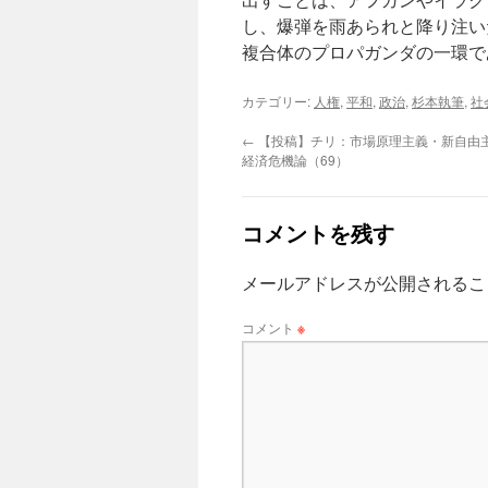
し、爆弾を雨あられと降り注い
複合体のプロパガンダの一環で
カテゴリー:
人権
,
平和
,
政治
,
杉本執筆
,
社
←
【投稿】チリ：市場原理主義・新自由
経済危機論（69）
コメントを残す
メールアドレスが公開されるこ
コメント
※