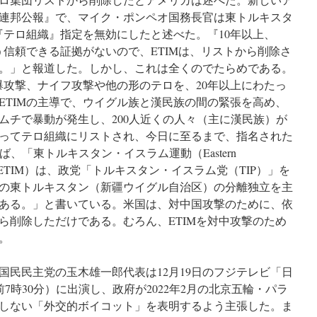
連邦公報』で、マイク・ポンペオ国務長官は東トルキスタ
『テロ組織』指定を無効にしたと述べた。『10年以上、
う信頼できる証拠がないので、ETIMは、リストから削除さ
。」と報道した。しかし、これは全くのでたらめである。
爆攻撃、ナイフ攻撃や他の形のテロを、20年以上にわたっ
、ETIMの主導で、ウイグル族と漢民族の間の緊張を高め、
ムチで暴動が発生し、200人近くの人々（主に漢民族）が
によってテロ組織にリストされ、今日に至るまで、指名された
よれば、「東トルキスタン・イスラム運動（Eastern
ement、略称ETIM）は、政党「トルキスタン・イスラム党（TIP）」を
の東トルキスタン（新疆ウイグル自治区）の分離独立を主
ある。」と書いている。米国は、対中国攻撃のために、依
ら削除しただけである。むろん、ETIMを対中攻撃のため
。
国民民主党の玉木雄一郎代表は12月19日のフジテレビ「日
午前7時30分）に出演し、政府が2022年2月の北京五輪・パラ
しない「外交的ボイコット」を表明するよう主張した。ま