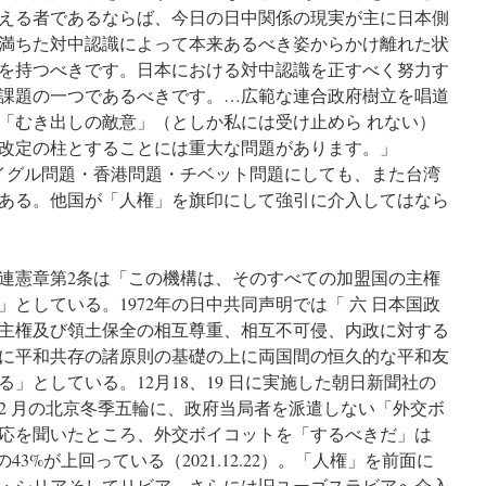
える者であるならば、今日の日中関係の現実が主に日本側
満ちた対中認識によって本来あるべき姿からかけ離れた状
を持つべきです。日本における対中認識を正すべく努力す
課題の一つであるべきです。…広範な連合政府樹立を唱道
「むき出しの敵意」（としか私には受け止めら れない）
改定の柱とすることには重大な問題があります。」
た。ウイグル問題・香港問題・チベット問題にしても、また台湾
ある。他国が「人権」を旗印にして強引に介入してはなら
連憲章第2条は「この機構は、そのすべての加盟国の主権
としている。1972年の日中共同声明では「 六 日本国政
主権及び領土保全の相互尊重、相互不可侵、内政に対する
に平和共存の諸原則の基礎の上に両国間の恒久的な平和友
」としている。12月18、19 日に実施した朝日新聞社の
2 月の北京冬季五輪に、政府当局者を派遣しない「外交ボ
応を聞いたところ、外交ボイコットを「するべきだ」は
43%が上回っている（2021.12.22）。「人権」を前面に
・シリアそしてリビア、さらには旧ユーゴスラビアへ介入