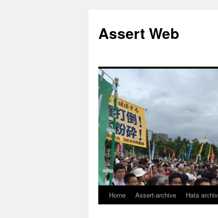
コ
ン
Assert Web
テ
ン
ツ
へ
ス
キ
ッ
プ
Home
Assert-archive
Hata archi