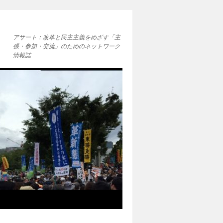
アサート：改革と民主主義をめざす「主
張・参加・交流」のためのネットワーク
情報誌