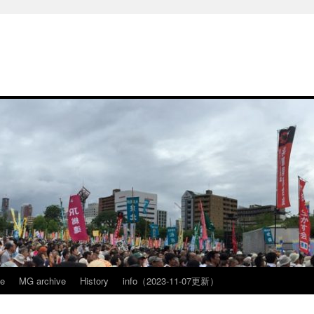
ve
MG archive
History
info（2023-11-07更新）