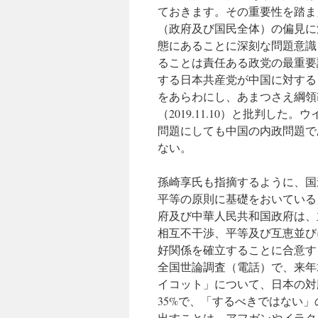
ておきます。その重要性を踏ま
（政府及び国民全体）の偏見に
態にあることに深刻な問題意識
ることは責任ある政党の最重要
する日本共産党が中国に対する
をあらわにし、あまつさえ綱領
（2019.11.10）と批判し
問題にしても中国の内政問題で
ない。
孫崎享氏も指摘するように、国
平等の原則に基礎をおいている」
府及び中華人民共和国政府は、
相互不干渉、平等及び互恵並び
好関係を確立することに合意する
全国世論調査（電話）で、来年
イコット」について、日本の対
35%で、「するべきではない」の
出すことは、アフガンやイラク