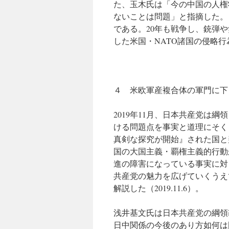
た、玉木氏は「今の中国の人権
ないことは問題」と指摘した。
である。20年も戦争し、銃弾
した米国・NATO諸国の侵略
４ 米欧軍産複合体の軍門に下
2019年11月、日本共産党は
ける問題点を事実と道理にそく
真剣な探究が開始』された国と
国の大国主義・覇権主義的行動
進の障害になっている事実に対
共産党の魅力を広げていくうえ
解説した（2019.11.6）。
浅井基文氏は日本共産党の綱領
日中関係の今後のあり方如何は