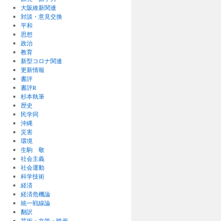
大阪維新関連
対談・意見交換
平和
思想
政治
教育
新型コロナ関連
更新情報
書評
書評R
杉本執筆
歴史
民学同
沖縄
災害
環境
生駒 敬
社会主義
社会運動
科学技術
経済
経済危機論
統一戦線論
翻訳
芸術・文学・映画