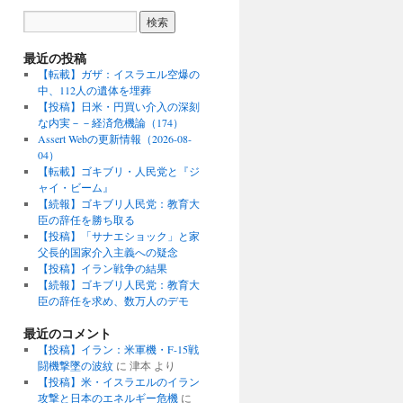
最近の投稿
【転載】ガザ：イスラエル空爆の
中、112人の遺体を埋葬
【投稿】日米・円買い介入の深刻
な内実－－経済危機論（174）
Assert Webの更新情報（2026-08-
04）
【転載】ゴキブリ・人民党と『ジ
ャイ・ビーム』
【続報】ゴキブリ人民党：教育大
臣の辞任を勝ち取る
【投稿】「サナエショック」と家
父長的国家介入主義への疑念
【投稿】イラン戦争の結果
【続報】ゴキブリ人民党：教育大
臣の辞任を求め、数万人のデモ
最近のコメント
【投稿】イラン：米軍機・F-15戦
闘機撃墜の波紋
に
津本
より
【投稿】米・イスラエルのイラン
攻撃と日本のエネルギー危機
に