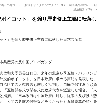
主義への葬送－－
【投稿】オミクロン“ツナミ”：Ｇ７・製薬独占の破綻－－経
済危機論（70）
→
交ボイコット」を煽り歴史修正主義に転落し
也
ット」を煽り歴史修正主義に転落した日本共産党
本共産党の反中国プロパガンダ
志位和夫委員長は13日、来年の北京冬季五輪・パラリンピ
外交的ボイコット」を日本政府に求める声明を発表した。
自治区での人権侵害も厳しく批判し、自民党保守派も顔負
、「五輪開会式や閉会式に政府代表を派遣した場合、『人
と指摘。『日本政府は中国政府に対し、従来の及び腰の態
と（人間の尊厳の保持などをうたった）五輪憲章の順守を