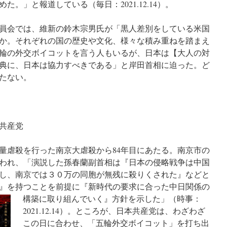
。」と報道している（毎日：2021.12.14）。
算委員会では、維新の鈴木宗男氏が「黒人差別をしている米国
か。それぞれの国の歴史や文化、様々な積み重ねを踏まえ
輪の外交ボイコットを言う人もいるが、日本は【大人の対
典に、日本は協力すべきである」と岸田首相に迫った。ど
たない。
共産党
軍が大量虐殺を行った南京大虐殺から84年目にあたる。南京市の
われ、「演説した孫春蘭副首相は『日本の侵略戦争は中国
し、南京では３０万の同胞が無残に殺りくされた』などと
』を持つことを前提に『新時代の要求に合った中日関係の
構築に取り組んでいく』方針を示した」（時事：
2021.12.14）。ところが、日本共産党は、わざわざ
この日に合わせ、「五輪外交ボイコット」を打ち出