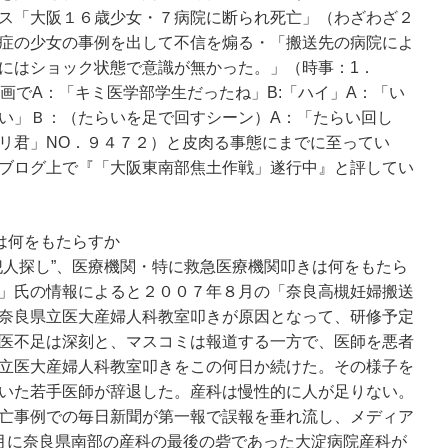
ス「大阪１６歳少女・７病院に断られ死亡」（わざわざ２
症の少女の事例を出して不信を煽る・「搬送先の病院によ
にはショック状態で意識が無かった。」（時事：1．
画でA：「キミ医学部学生だったね」B:「ハイ」A：「い
い」Ｂ：（たらいを足で回すシーン）A：「たらい回し
「サラリ君」NO．９４７２）と皮肉る事態にまでに至ってい
ブログ上で『「大阪東南部焦土作戦」遂行中』と評してい
は何をもたらすか
人探し”、医療機関・特に救急医療機関叩きは何をもたら
」氏の情報によると２００７年８月の「奈良高槻妊婦搬送
奈良県立医大産婦人科教室叩きが原因となって、研修予定
医不足は深刻と、マスコミは報道する一方で、医師を悪者
立医大産婦人科教室叩きをこの何日か続けた。その様子を
いた若手医師が辞退した。産科は慢性的に人が足りない。
亡事例での毎日新聞が第一報で誤報を垂れ流し、メディア
月に奈良県南部の産科の最後の砦であった大淀病院産科が