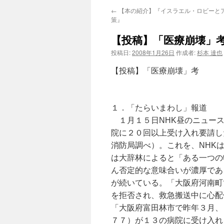
←
【本の紹介】『イスラエル・ロビーと
策』
【投稿】「医療崩壊」
投稿日:
2008年1月26日
作成者:
杉本 達也
【投稿】「医療崩壊」考
福井 
１．「たらいまわし」報道
１月１５日NHK昼のニュース
院に２０回以上受け入れ要請し
消防局調べ）。これを、NHK
は大辞林によると「ある一つの
ん否定的な意味合いが濃厚であ
が続いている。「大阪府河南町
を拒否され、救急搬送中に心配
「大阪府富田林市で昨年３月、
７７）が１３の病院に受け入れ