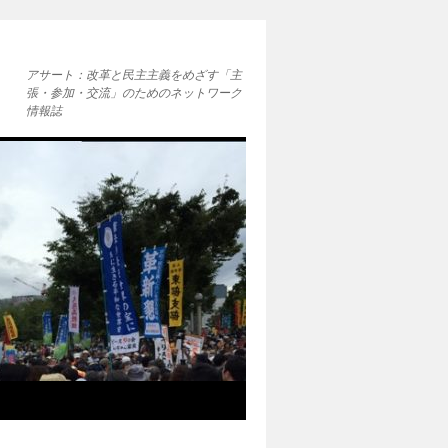
アサート：改革と民主主義をめざす「主
張・参加・交流」のためのネットワーク
情報誌