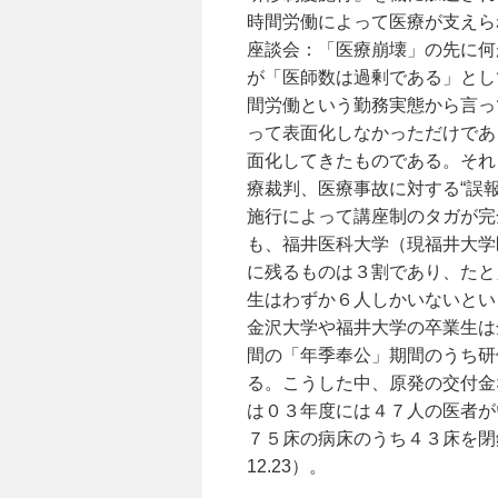
時間労働によって医療が支えられ
座談会：「医療崩壊」の先に何
が「医師数は過剰である」とし
間労働という勤務実態から言っ
って表面化しなかっただけであ
面化してきたものである。それ
療裁判、医療事故に対する“誤
施行によって講座制のタガが完
も、福井医科大学（現福井大学
に残るものは３割であり、たと
生はわずか６人しかいないとい
金沢大学や福井大学の卒業生は
間の「年季奉公」期間のうち研
る。こうした中、原発の交付金
は０３年度には４７人の医者が
７５床の病床のうち４３床を閉
12.23）。