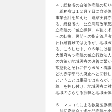
４．総務省の自治体病院の切り
総務省は１２月７日に自治体
事業会計を加えた「連結実質赤
る。総務省の「公立病院改革懇
立病院の「独立採算」を強く求
への転換、民間への指定管理者
われ経営難ではあるが、地域医
る。こうした中、０５年には福
大阪府も５病院の独立行政法人
の方策が地域医療の改善に繋が
常態化とそれに伴う医師・看護
どの赤字部門の廃止へと回転し
ということは重要ではあるが、
算」を押し付け、地域医療に対
地域のさらなる疲弊と地域全体
５．マスコミによる救急医療機
前記座談会で虎の門病院の小