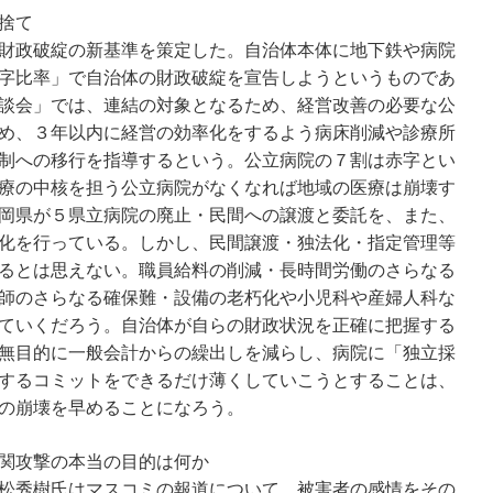
捨て
財政破綻の新基準を策定した。自治体本体に地下鉄や病院
字比率」で自治体の財政破綻を宣告しようというものであ
談会」では、連結の対象となるため、経営改善の必要な公
め、３年以内に経営の効率化をするよう病床削減や診療所
制への移行を指導するという。公立病院の７割は赤字とい
療の中核を担う公立病院がなくなれば地域の医療は崩壊す
岡県が５県立病院の廃止・民間への譲渡と委託を、また、
化を行っている。しかし、民間譲渡・独法化・指定管理等
るとは思えない。職員給料の削減・長時間労働のさらなる
師のさらなる確保難・設備の老朽化や小児科や産婦人科な
ていくだろう。自治体が自らの財政状況を正確に把握する
無目的に一般会計からの繰出しを減らし、病院に「独立採
するコミットをできるだけ薄くしていこうとすることは、
の崩壊を早めることになろう。
関攻撃の本当の目的は何か
松秀樹氏はマスコミの報道について、被害者の感情をその