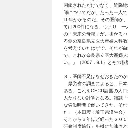
閉鎖されただけでなく、近隣地
師についてだが、たった一人で
10年かかるのだ。その医師が、
ては200件になる。つまり 一
の「未来の母親」が、掛かるべ
る側の奈良県立医大産婦人科教
を考えていたはずで、それが白
で、これが奈良県立医大産婦人
い。」（2007．9.1）とそ
３．医師不足はなぜおきたのか
厚労省の調査によると、日本
ある。これをOECD諸国の人
人たりない計算となる。雑誌『
な労働時間で働いてきた。それ
た」（本田宏：埼玉県済生会）
そこから３年ほど経った２００
研修制度施行』を機に加速され