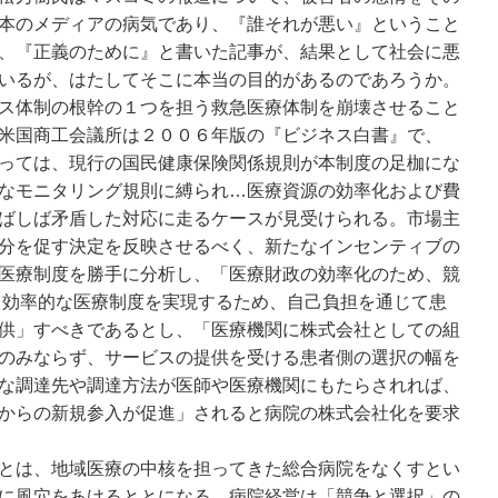
本のメディアの病気であり、『誰それが悪い』ということ
、『正義のために』と書いた記事が、結果として社会に悪
いるが、はたしてそこに本当の目的があるのであろうか。
ス体制の根幹の１つを担う救急医療体制を崩壊させること
米国商工会議所は２００６年版の『ビジネス白書』で、
っては、現行の国民健康保険関係規則が本制度の足枷にな
なモニタリング規則に縛られ…医療資源の効率化および費
ばしば矛盾した対応に走るケースが見受けられる。市場主
分を促す決定を反映させるべく、新たなインセンティブの
医療制度を勝手に分析し、「医療財政の効率化のため、競
 効率的な医療制度を実現するため、自己負担を通じて患
供」すべきであるとし、「医療機関に株式会社としての組
のみならず、サービスの提供を受ける患者側の選択の幅を
な調達先や調達方法が医師や医療機関にもたらされれば、
からの新規参入が促進」されると病院の株式会社化を要求
とは、地域医療の中核を担ってきた総合病院をなくすとい
に風穴をあけるととになる。病院経営は「競争と選択」の