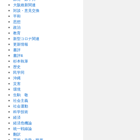
大阪維新関連
対談・意見交換
平和
思想
政治
教育
新型コロナ関連
更新情報
書評
書評R
杉本執筆
歴史
民学同
沖縄
災害
環境
生駒 敬
社会主義
社会運動
科学技術
経済
経済危機論
統一戦線論
翻訳
芸術・文学・映画