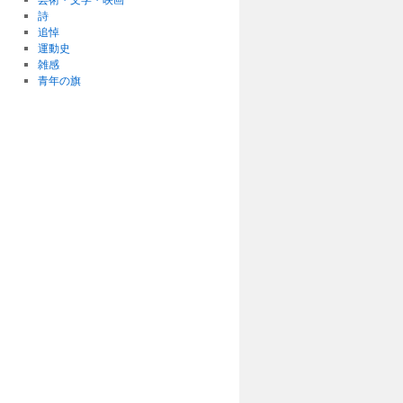
詩
追悼
運動史
雑感
青年の旗