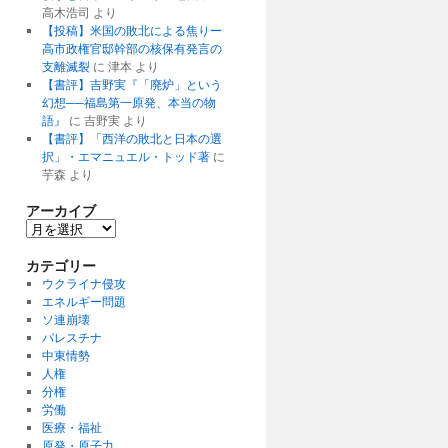
高木浩司
より
【投稿】米国の敗北による焦りー
高市政権官邸幹部の核保有発言の
支離滅裂
に
津本
より
【書評】吉野実『「廃炉」という
幻想──福島第一原発、本当の物
語』
に
吉野実
より
【書評】「西洋の敗北と日本の選
択」・エマニュエル・トッド著
に
芋森
より
アーカイブ
ア
ー
カ
カテゴリー
イ
ウクライナ侵攻
ブ
エネルギー問題
ソ連崩壊
パレスチナ
中東情勢
人権
分権
労働
医療・福祉
原発・原子力