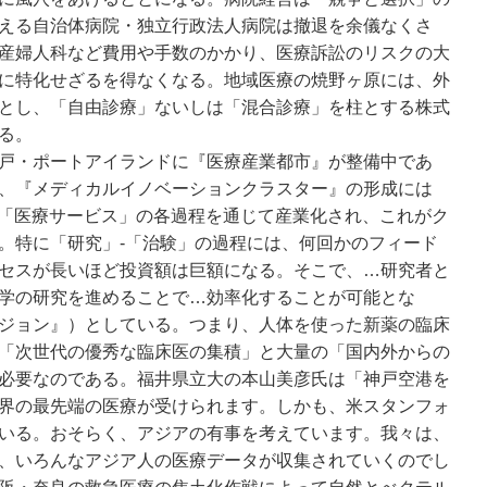
える自治体病院・独立行政法人病院は撤退を余儀なくさ
産婦人科など費用や手数のかかり、医療訴訟のリスクの大
に特化せざるを得なくなる。地域医療の焼野ヶ原には、外
とし、「自由診療」ないしは「混合診療」を柱とする株式
る。
戸・ポートアイランドに『医療産業都市』が整備中であ
、『メディカルイノベーションクラスター』の形成には
」-「医療サービス」の各過程を通じて産業化され、これがク
。特に「研究」-「治験」の過程には、何回かのフィード
セスが長いほど投資額は巨額になる。そこで、…研究者と
学の研究を進めることで…効率化することが可能とな
ジョン』）としている。つまり、人体を使った新薬の臨床
「次世代の優秀な臨床医の集積」と大量の「国内外からの
必要なのである。福井県立大の本山美彦氏は「神戸空港を
界の最先端の医療が受けられます。しかも、米スタンフォ
いる。おそらく、アジアの有事を考えています。我々は、
、いろんなアジア人の医療データが収集されていくのでし