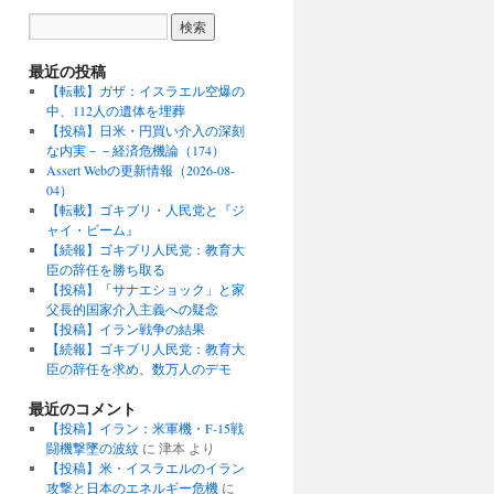
最近の投稿
【転載】ガザ：イスラエル空爆の
中、112人の遺体を埋葬
【投稿】日米・円買い介入の深刻
な内実－－経済危機論（174）
Assert Webの更新情報（2026-08-
04）
【転載】ゴキブリ・人民党と『ジ
ャイ・ビーム』
【続報】ゴキブリ人民党：教育大
臣の辞任を勝ち取る
【投稿】「サナエショック」と家
父長的国家介入主義への疑念
【投稿】イラン戦争の結果
【続報】ゴキブリ人民党：教育大
臣の辞任を求め、数万人のデモ
最近のコメント
【投稿】イラン：米軍機・F-15戦
闘機撃墜の波紋
に
津本
より
【投稿】米・イスラエルのイラン
攻撃と日本のエネルギー危機
に