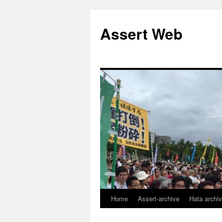
コ
ン
Assert Web
テ
ン
ツ
へ
ス
キ
ッ
プ
Home
Assert-archive
Hata archi