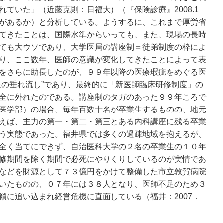
ていた」（近藤克則：日福大）（『保険診療』2008.1
があるか）と分析している。ようするに、これまで厚労省
てきたことは、国際水準からいっても、また、現場の長時
ても大ウソであり、大学医局の講座制＝徒弟制度の枠によ
り、ここ数年、医師の意識が変化してきたことによって表
をさらに助長したのが、９９年以降の医療瑕疵をめぐる医
報の垂れ流し”であり、最終的に「新医師臨床研修制度」の
全に外れたのである。講座制のタガのあった９９年ころで
医学部）の場合、毎年百数十名が卒業生するものの、地元
えば、主力の第一・第二・第三とある内科講座に残る卒業
う実態であった。福井県では多くの過疎地域を抱えるが、
全く当てにできず、自治医科大学の２名の卒業生の１０年
修期間を除く期間で必死にやりくりしているのが実情であ
などを財源として７３億円をかけて整備した市立敦賀病院
いたものの、０７年には３８人となり、医師不足のため３
鎖に追い込まれ経営危機に直面している（福井：2007．