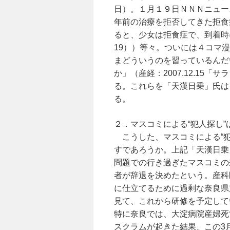
日）。１月１９日ＮＮＮニュー
年前の治療を拒否してきた拒食
ると、少女は拒食症で、到着時
19））等々。ついには４コマ漫
まどういうのを習っているんだ
か」（産経：2007.12.15
る。これらを「天漢日乗」氏は
る。
２．マスコミによる“犯人探し”
こうした、マスコミによる“犯
すであろうか。上記「天漢日乗
問題での行き過ぎたマスコミの
者が辞退を決めたという。産科
に仕立てるために過剰な奈良県
見て、これから研修を予定して
特に奈良では、大淀病院産婦死
スクラムが起きた結果、この3