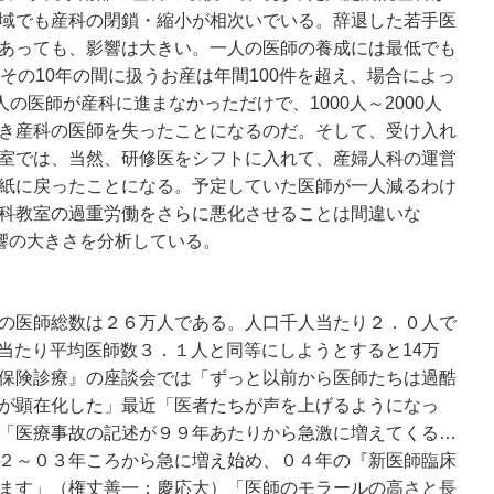
域でも産科の閉鎖・縮小が相次いでいる。辞退した若手医
あっても、影響は大きい。一人の医師の養成には最低でも
その10年の間に扱うお産は年間100件を超え、場合によっ
人の医師が産科に進まなかっただけで、1000人～2000人
き産科の医師を失ったことになるのだ。そして、受け入れ
室では、当然、研修医をシフトに入れて、産婦人科の運営
紙に戻ったことになる。予定していた医師が一人減るわけ
科教室の過重労働をさらに悪化させることは間違いな
の影響の大きさを分析している。
の医師総数は２６万人である。人口千人当たり２．０人で
口当たり平均医師数３．１人と同等にしようとすると14万
保険診療』の座談会では「ずっと以前から医師たちは過酷
が顕在化した」最近「医者たちが声を上げるようになっ
「医療事故の記述が９９年あたりから急激に増えてくる…
２～０３年ころから急に増え始め、０４年の『新医師臨床
ます」（権丈善一：慶応大）「医師のモラールの高さと長