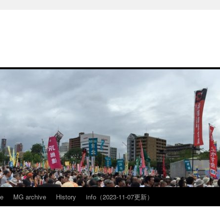
ve
MG archive
History
info（2023-11-07更新）