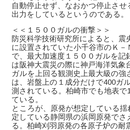
自動停止せず、なおかつ停止させ
出力をしているというのである。
＜＜１５００ガルの衝撃＞＞
防災科学技術研究所によると、震
に設置されていた小千谷市のＫ－
で、最大加速度１５００ガルを記
は阪神大震災の際に神戸海洋気象
ガルを上回る観測史上最大級の強
は、岩盤上の１成分だけで400ガ
測されている。柏崎市でも地表で1
ている。
ところが、原発が想定している揺
定している静岡県の浜岡原発でさ
る。柏崎刈羽原発の各原子炉の耐