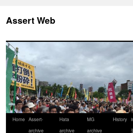
コ
ン
Assert Web
テ
ン
ツ
へ
ス
キ
ッ
プ
Home
Assert-
Hata
MG
History
archive
archive
archive