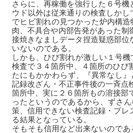
さらに、再稼働を強行した６号機
ウド以外は従来通りの検査しかし
でヒビ割れの見つかった炉内構造
肉、不具合や内部告発があった制
接焼きなましデータ捏造疑惑部位
いないのである。
しかも、ひび割れが激しい１号機
検査で３４箇所中、４箇所のひび
たにもかかわらず、『異常なし』
記録改ざん・不正事件後の一斉点
箇所中、実に２６箇所もの溶接部
ったというのであるから、ずさん
策、信用できない検査記録・プレ
る結果となっている。
そもそも信用など出来ないのであ