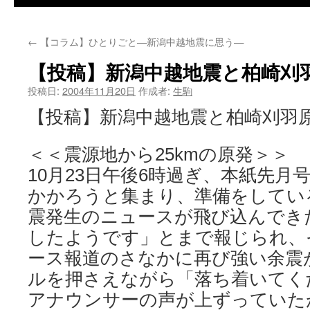
←
【コラム】ひとりごと—新潟中越地震に思う—
【投稿】新潟中越地震と柏崎刈
投稿日:
2004年11月20日
作成者:
生駒
【投稿】新潟中越地震と柏崎刈羽
＜＜震源地から25kmの原発＞＞
10月23日午後6時過ぎ、本紙先月
かかろうと集まり、準備をしてい
震発生のニュースが飛び込んでき
したようです」とまで報じられ、
ース報道のさなかに再び強い余震
ルを押さえながら「落ち着いてく
アナウンサーの声が上ずっていた