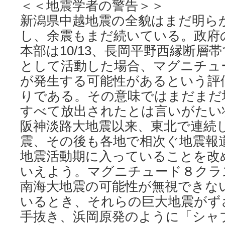
＜＜地震学者の警告＞＞
新潟県中越地震の全貌はまだ明ら
し、余震もまだ続いている。政府
本部は10/13、長岡平野西縁断層
として活動した場合、マグニチュー
が発生する可能性があるという評
りである。その意味ではまだまだ
すべて放出されたとは言いがたい
阪神淡路大地震以来、東北で連続
震、その後も各地で相次ぐ地震報
地震活動期に入っていることを改
いえよう。マグニチュード８クラ
南海大地震の可能性が無視できな
いるとき、それらの巨大地震がず
手抜き、浜岡原発のように「シャ