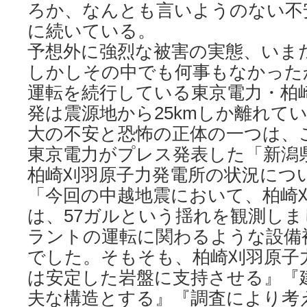
ろか、なんとも言いようのない不
に続いている。
予想外に強烈な被害の実態、いま
しかしその中でも何事もなかった
運転を続行している東京電力・柏
発は震源地から25kmしか離れて
大の不安と恐怖の正体の一つは、
東京電力がプレス発表した「新潟
柏崎刈羽原子力発電所の状況につい
「今回の中越地震において、柏崎
は、57ガルという揺れを観測し
ラントの運転に関わるような設備
でした。そもそも、柏崎刈羽原子
は安定した岩盤に支持させる』『
夫な構造とする』『調査により考