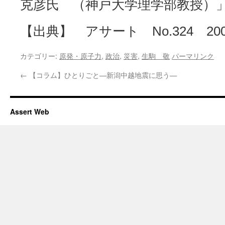
克彦氏 （神戸大学理学部教授）
【出典】 アサート No.324 200
カテゴリー:
原発・原子力
,
政治
,
災害
,
生駒 敬
パーマリンク
←
【コラム】ひとりごと—新潟中越地震に思う—
Assert Web