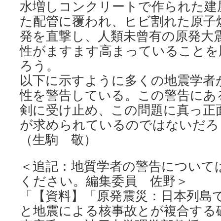
水増しコンクリートで作られた建
た配管に覆われ、ヒビ割れた原子
発を直撃し、人類未曾有の原発大
性がますます高まっていることを
ろう。
以下に示すように多くの地震学者
性を警告している。この警告にあ
剣に受け止め、この問題に真っ正
が求められているのではないだろ
（生駒 敬）
＜追記：地質学者の警告について
ください。編集委員 佐野＞
「【資料】「原発震災：日本列島
と地震による核事故とが複合する