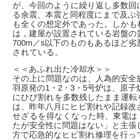
が、今回のように繰り返し多数回
る余震、本震と同程度にまで及ぶ
も全くの想定外であった。しかも
は，建屋が設置されている岩盤の
700m／s以下のものもあるほど
されている。
＜＜あふれ出た冷却水＞＞
その上に問題なのは、人為的安全
羽原発の1・2・3・5号炉は、原
にひび割れを多数残したまま運転
は、昨年八月にヒビ割れや記録改
せざるを得なくなった時、東電は
たが安全性に問題はない」と主張
方で応急的なヒビ割れ修理を行っ