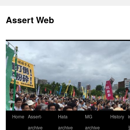
コ
ン
Assert Web
テ
ン
ツ
へ
ス
キ
ッ
プ
Home
Assert-
Hata
MG
History
archive
archive
archive