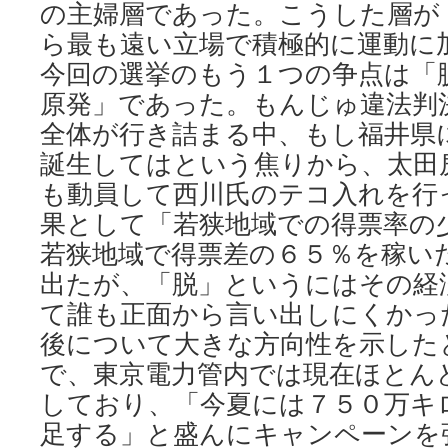
の主婦層であった。こうした層が
ら最も遠い立場で積極的に運動に
今回の選挙のもう１つの争点は「
原発」であった。もんじゅ違法判
全体が行き詰まる中、もし福井県
誕生してはという焦りから、太田
も動員して西川氏のテコ入れを行
果として「若狭地域での得票率の
若狭地域で得票差の６５％を稼い
出たが、「脱」というにはその経
て誰も正面から言い出しにくかっ
後について大きな方向性を示した
で、東京電力管内では現在ほとん
しており、「今夏には７５０万キ
足する」と盛んにキャンペーンを