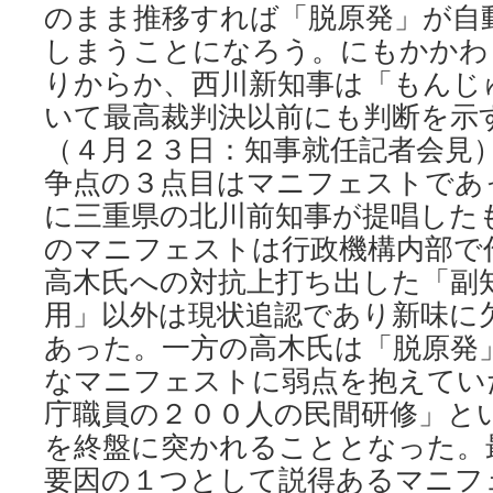
のまま推移すれば「脱原発」が自動
しまうことになろう。にもかかわ
りからか、西川新知事は「もんじ
いて最高裁判決以前にも判断を示
（４月２３日：知事就任記者会見
争点の３点目はマニフェストであ
に三重県の北川前知事が提唱した
のマニフェストは行政機構内部で
高木氏への対抗上打ち出した「副
用」以外は現状追認であり新味に
あった。一方の高木氏は「脱原発
なマニフェストに弱点を抱えてい
庁職員の２００人の民間研修」と
を終盤に突かれることとなった。
要因の１つとして説得あるマニフ