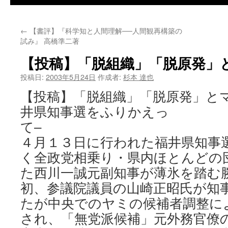
←
【書評】『科学知と人間理解──人間観再構築の
試み』 高橋準二著
【投稿】「脱組織」「脱原発」
投稿日:
2003年5月24日
作成者:
杉本 達也
【投稿】「脱組織」「脱原発」と
井県知事選をふりかえっ
て
４月１３日に行われた福井県知事
く全政党相乗り・県内ほとんどの
た西川一誠元副知事が薄氷を踏む
初、参議院議員の山崎正昭氏が知
たが中央でのヤミの候補者調整に
され、「無党派候補」元外務官僚