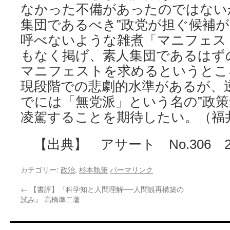
なかった不備があったのではない
集団であるべき”政党が担ぐ候補
呼べないような雑煮「マニフェス
もなく掲げ、素人集団であるはず
マニフェストを求めるというとこ
現段階での悲劇的水準があるが、
でには「無党派」という名の”政策
凌駕することを期待したい。（福
【出典】 アサート No.306 20
カテゴリー:
政治
,
杉本執筆
パーマリンク
←
【書評】『科学知と人間理解──人間観再構築の
試み』 高橋準二著