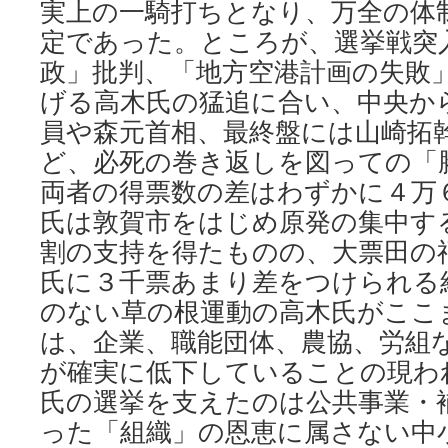
実上の一騎打ちとなり、万全の体
定であった。ところが、選挙戦突
政」批判、「地方空港計画の失敗
げる高木氏の猛追に合い、中央か
員や森元首相、最終盤には山崎拓
ど、必死の巻き返しを図っての「
両者の得票数の差はわずかに４万
氏は敦賀市をはじめ原発の集中す
割の支持を得たものの、大票田の
氏に３千票あまり差をつけられる
のない草の根運動の高木氏がここ
は、企業、職能団体、農協、労組
が確実に低下していることの現わ
氏の選挙を支えたのは公共事業・
った「組織」の恩恵に属さない中