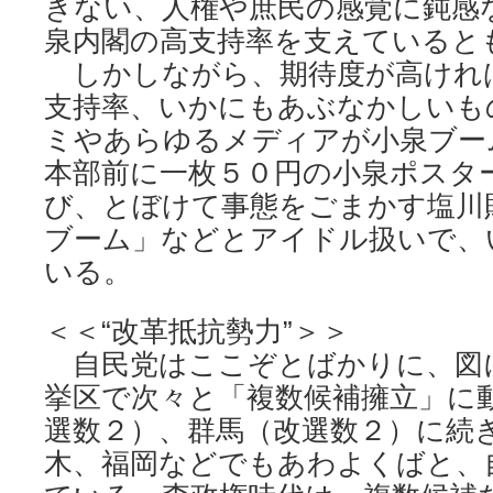
きない、人権や庶民の感覚に鈍感
泉内閣の高支持率を支えていると
しかしながら、期待度が高けれ
支持率、いかにもあぶなかしいも
ミやあらゆるメディアが小泉ブー
本部前に一枚５０円の小泉ポスタ
び、とぼけて事態をごまかす塩川
ブーム」などとアイドル扱いで、
いる。
＜＜“改革抵抗勢力”＞＞
自民党はここぞとばかりに、図
挙区で次々と「複数候補擁立」に
選数２）、群馬（改選数２）に続
木、福岡などでもあわよくばと、