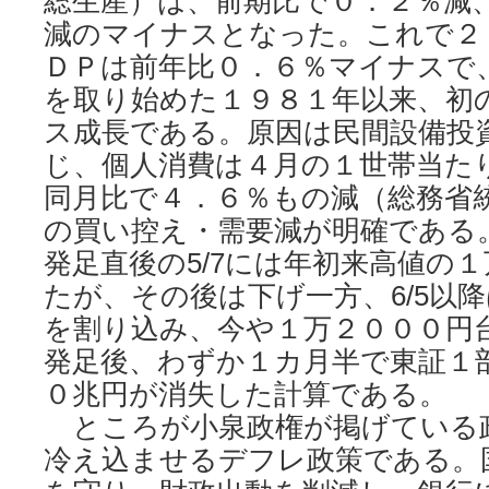
総生産）は、前期比で０．２％減
減のマイナスとなった。これで２
ＤＰは前年比０．６％マイナスで
を取り始めた１９８１年以来、初
ス成長である。原因は民間設備投
じ、個人消費は４月の１世帯当た
同月比で４．６％もの減（総務省
の買い控え・需要減が明確である
発足直後の5/7には年初来高値の
たが、その後は下げ一方、6/5以
を割り込み、今や１万２０００円
発足後、わずか１カ月半で東証１
０兆円が消失した計算である。
ところが小泉政権が掲げている
冷え込ませるデフレ政策である。