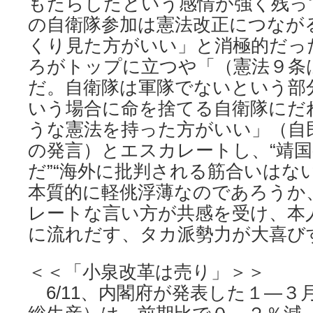
もたらしたという感情が強く残っ
の自衛隊参加は憲法改正につなが
くり見た方がいい」と消極的だっ
ろがトップに立つや「（憲法９条
だ。自衛隊は軍隊でないという部
いう場合に命を捨てる自衛隊にだ
うな憲法を持った方がいい」（自
の発言）とエスカレートし、“靖
だ”“海外に批判される筋合いはな
本質的に軽佻浮薄なのであろうか
レートな言い方が共感を受け、本
に流れだす、タカ派勢力が大喜び
＜＜「小泉改革は売り」＞＞
6/11、内閣府が発表した１―３