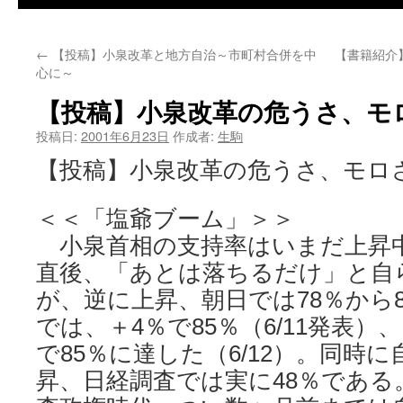
←
【投稿】小泉改革と地方自治～市町村合併を中
【書籍紹介
心に～
【投稿】小泉改革の危うさ、モ
投稿日:
2001年6月23日
作成者:
生駒
【投稿】小泉改革の危うさ、モロ
＜＜「塩爺ブーム」＞＞
小泉首相の支持率はいまだ上昇
直後、「あとは落ちるだけ」と自
が、逆に上昇、朝日では78％から
では、＋4％で85％（6/11発表）
で85％に達した（6/12）。同時
昇、日経調査では実に48％であ