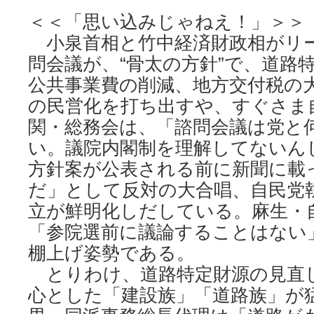
＜＜「思い込みじゃねえ！」＞＞
小泉首相と竹中経済財政相がリ
問会議が、“骨太の方針”で、道路
公共事業費の削減、地方交付税の
の民営化を打ち出すや、すぐさま
関・総務会は、「諮問会議は党と
い。議院内閣制を理解してないん
方針案が公表される前に新聞に載
だ」として反対の大合唱、自民党
立が鮮明化しだしている。麻生・
「参院選前に議論することはない
棚上げ姿勢である。
とりわけ、道路特定財源の見直
心とした「建設族」「道路族」が