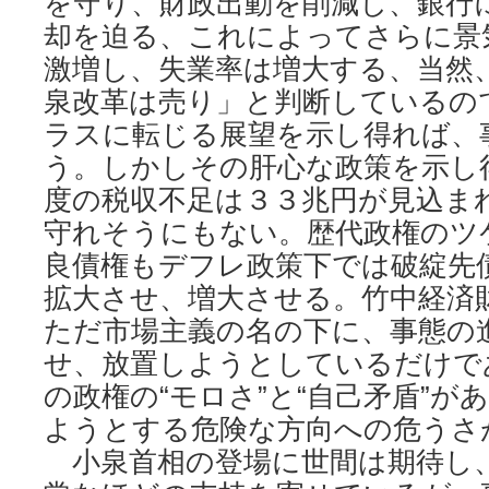
を守り、財政出動を削減し、銀行
却を迫る、これによってさらに景
激増し、失業率は増大する、当然
泉改革は売り」と判断しているの
ラスに転じる展望を示し得れば、
う。しかしその肝心な政策を示し
度の税収不足は３３兆円が見込ま
守れそうにもない。歴代政権のツ
良債権もデフレ政策下では破綻先
拡大させ、増大させる。竹中経済
ただ市場主義の名の下に、事態の
せ、放置しようとしているだけで
の政権の“モロさ”と“自己矛盾”が
ようとする危険な方向への危うさ
小泉首相の登場に世間は期待し