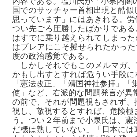
内容である。塩川氏が「小泉内閣の
国でのサッチャー首相出現と酷似
思っています」にはあきれる。労
つい先ごろ圧勝したばかりである
はすでに乗り越えられてしまった
はブレアにこそ擬せられたかった
度の政治感覚である。
しかしそれでもこのメルマガ、
かもし出すとすれば危うい手段に
「憲法改正」「靖国神社参拝」「
使」など、右派的な問題発言が異
の前で、それが問題視もされず、
視し、敵視するとすれば、危険極
う。つい２年前まで小泉氏は、憲
だ機は熟していない」「日本には