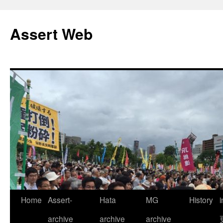
コ
ン
Assert Web
テ
ン
ツ
へ
ス
キ
ッ
プ
Home
Assert-
Hata
MG
History
archive
archive
archive