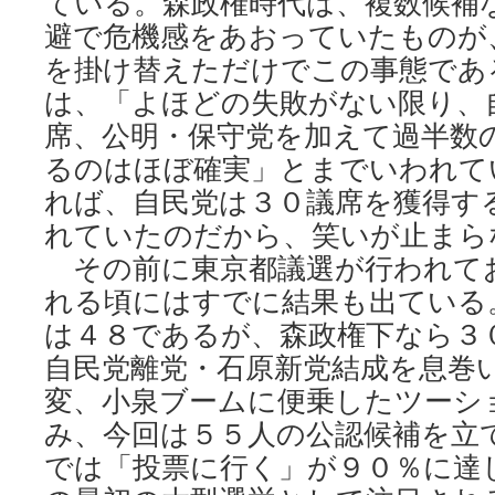
ている。森政権時代は、複数候補
避で危機感をあおっていたものが
を掛け替えただけでこの事態であ
は、「よほどの失敗がない限り、
席、公明・保守党を加えて過半数
るのはほぼ確実」とまでいわれて
れば、自民党は３０議席を獲得す
れていたのだから、笑いが止まら
その前に東京都議選が行われて
れる頃にはすでに結果も出ている
は４８であるが、森政権下なら３
自民党離党・石原新党結成を息巻
変、小泉ブームに便乗したツーシ
み、今回は５５人の公認候補を立
では「投票に行く」が９０％に達