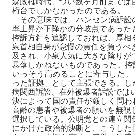
森政権時代、つい数ヶ月前までは
桁台でしかなかったのである。
その意味では、ハンセン病訴訟
率上昇か下降かの分岐点であった
控訴方針を追認しておれば、厚相
泉首相自身が怠慢の責任を負うべ
及され、小泉人気に大きな陰りが
暴落しかねないものであった。控
いっそう高めることに寄与した。
った証拠」として主張できる。し
病関西訴訟、在外被爆者訴訟では
決によって国の責任が厳しく問わ
高齢の患者や被爆者の願いを無視
選択している。公明党との連立関
にかけた政治的決断と、こうした