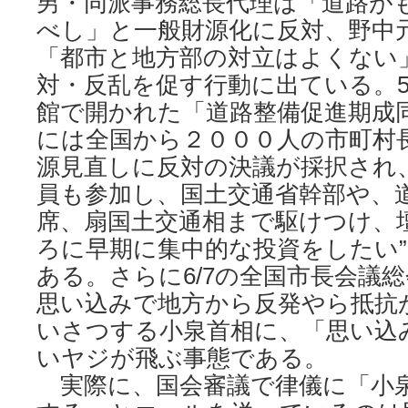
男・同派事務総長代理は「道路が
べし」と一般財源化に反対、野中
「都市と地方部の対立はよくない
対・反乱を促す行動に出ている。5
館で開かれた「道路整備促進期成
には全国から２０００人の市町村
源見直しに反対の決議が採択され
員も参加し、国土交通省幹部や、
席、扇国土交通相まで駆けつけ、
ろに早期に集中的な投資をしたい
ある。さらに6/7の全国市長会議
思い込みで地方から反発やら抵抗
いさつする小泉首相に、「思い込
いヤジが飛ぶ事態である。
実際に、国会審議で律儀に「小