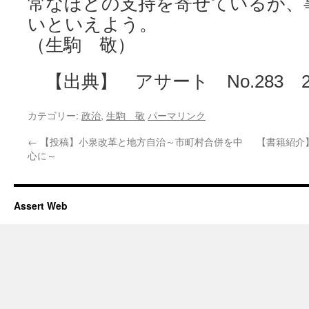
常なほどの支持を寄せているが、
いといえよう。
（生駒 敬）
【出典】 アサート No.283 20
カテゴリー:
政治
,
生駒 敬
パーマリンク
←
【投稿】小泉改革と地方自治～市町村合併を中
【書籍紹介
心に～
Assert Web