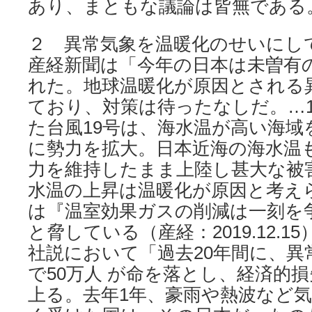
あり、まともな議論は皆無である
２ 異常気象を温暖化のせいにし
産経新聞は「今年の日本は未曽有
れた。地球温暖化が原因とされる
ており、対策は待ったなしだ。…
た台風19号は、海水温が高い海域
に勢力を拡大。日本近海の海水温
力を維持したまま上陸し甚大な被
水温の上昇は温暖化が原因と考え
は『温室効果ガスの削減は一刻を
と脅している（産経：2019.12.
社説において「過去20年間に、異
で50万人 が命を落とし、経済的損
上る。去年1年、豪雨や熱波など気