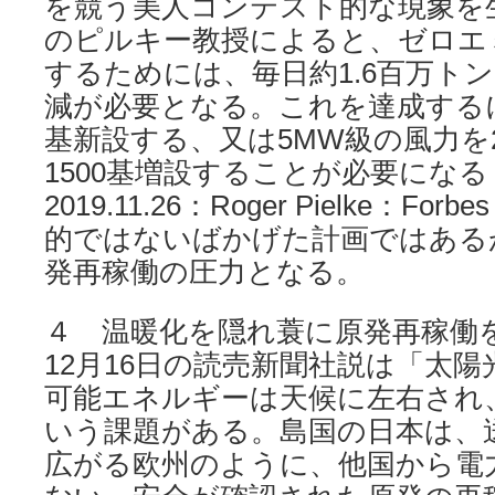
を競う美人コンテスト的な現象を
のピルキー教授によると、ゼロエ
するためには、毎日約1.6百万ト
減が必要となる。これを達成する
基新設する、又は5MW級の風力を2
1500基増設することが必要になる
2019.11.26：Roger Pielke：Forb
的ではないばかげた計画ではある
発再稼働の圧力となる。
４ 温暖化を隠れ蓑に原発再稼働
12月16日の読売新聞社説は「太
可能エネルギーは天候に左右され
いう課題がある。島国の日本は、
広がる欧州のように、他国から電