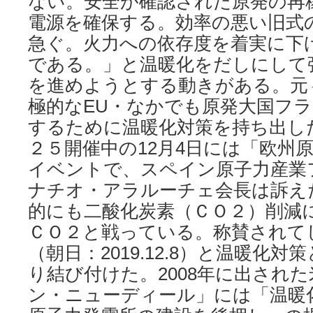
ない。安全が確認された原発の再
電源を確保する。効率の悪い旧式
急ぐ。火力への依存度を着実に下
である。」と温暖化をだしにして
を進めようとする動きがある。元
極的なEU・なかでも原発大国フ
するために温暖化対策を持ち出し
２５開催中の12月4日には「欧州
イベントで、スペイン原子力産業
ナチオ・アラルーチェ会長は訴え
的にも二酸化炭素（ＣＯ２）削減
ＣＯ２と戦っている。称賛されて
（朝日：2019.12.8）と温暖化
り結び付けた。2008年に出され
ン・ニューディール」には「温暖