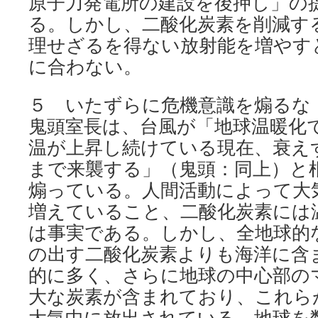
原子力発電所の建設を後押し」の
る。しかし、二酸化炭素を削減する
理せざるを得ない放射能を増やす
に合わない。
５ いたずらに危機意識を煽るな
鬼頭室長は、台風が「地球温暖化
温が上昇し続けている現在、衰え
まで来襲する」（鬼頭：同上）と
煽っている。人間活動によって大
増えていること、二酸化炭素には
は事実である。しかし、全地球的
の出す二酸化炭素よりも海洋に含
的に多く、さらに地球の中心部の
大な炭素が含まれており、これら