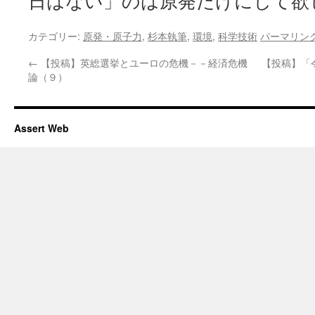
日はない」のは原発だけにして欲
カテゴリー:
原発・原子力
,
杉本執筆
,
環境
,
科学技術
パーマリン
←
【投稿】英総選挙とユーロの危機－－経済危機
【投稿】「
論（９）
Assert Web