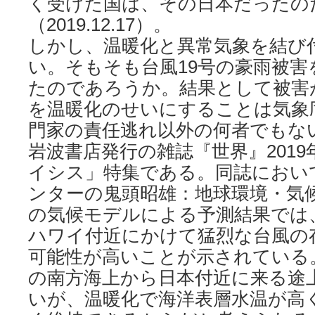
く受けた国は、その日本だったの
（2019.12.17）。
しかし、温暖化と異常気象を結び
い。そもそも台風19号の豪雨被
たのであろうか。結果として被害
を温暖化のせいにすることは気象
門家の責任逃れ以外の何者でもな
岩波書店発行の雑誌『世界』2019
イシス」特集である。同誌におい
ンターの鬼頭昭雄：地球環境・気
の気候モデルによる予測結果では
ハワイ付近にかけて猛烈な台風の
可能性が高いことが示されている
の南方海上から日本付近に来る途
いが、温暖化で海洋表層水温が高