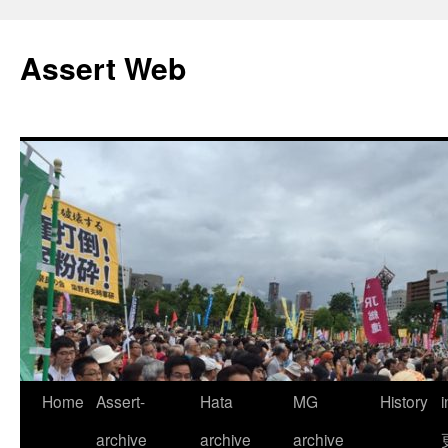
コ
ン
Assert Web
テ
ン
ツ
へ
ス
キ
ッ
プ
Home
Assert-
Hata
MG
History
archive
archive
archive