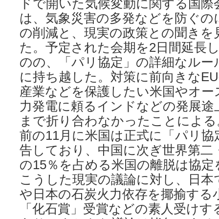
ドで開いた気候変動に関する国際会
は、気象災害の多発などを防ぐの
の削減と、現実の政策との聞きを
た。予定された会期を2日間延長
のの、「パリ協定」の詳細なルール
に持ち越した。対策に前向きなE
産業などを保護したい米国やオー
力発電に頼るインドなどの発展途
まで折り合わなかったことによる
前の11月に米国は正式に「パリ協
告しており、中国に次ぎ世界第二
の15％を占める米国の離脱は協定
こうした現実の議論に対し、日本
や日本の石炭火力依存を揶揄する
「化石賞」受賞などの素人受けす