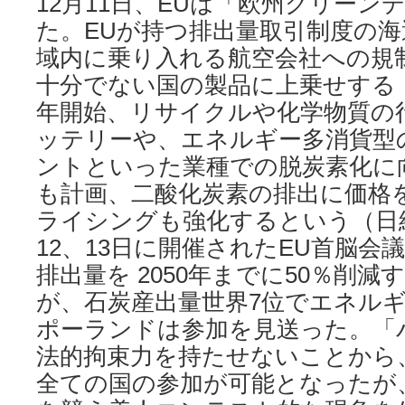
12月11日、EUは「欧州グリーン
た。EUが持つ排出量取引制度の海
域内に乗り入れる航空会社への規
十分でない国の製品に上乗せする「
年開始、リサイクルや化学物質の
ッテリーや、エネルギー多消貨型
ントといった業種での脱炭素化に
も計画、二酸化炭素の排出に価格
ライシングも強化するという（日経：2
12、13日に開催されたEU首脳会
排出量を 2050年までに50％削
が、石炭産出量世界7位でエネルギ
ポーランドは参加を見送った。「
法的拘束力を持たせないことから
全ての国の参加が可能となったが