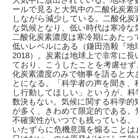
大気中に放出されている。地球を
ールで見ると大気中の二酸化炭素
しながら減少している。二酸化炭
な気候となり、低い時代は寒冷な
二酸化炭素濃度は寒冷期にあたっ
低いレベルにある（鎌田浩毅『地
2018）。炭素は地球上で非常に
ており、こうしたことを考慮せず
化炭素濃度のみで物事を語ると大
とになる。「科学者の声を聞き、
し行動してほしい」というが、科
数決もない。気候に関する科学的
が多く、きわめて限定的である。
不確実性がいつでも残っている。
いたずらに危機意識を煽ることは