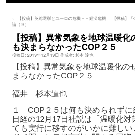
←
【投稿】英総選挙とユーロの危機－－経済危機
【投稿】「
論（９）
【投稿】異常気象を地球温暖化
も決まらなかったCOP２５
投稿日:
2019年12月19日
作成者:
杉本 達也
【投稿】異常気象を地球温暖化の
まらなかったCOP２５
福井 杉本達也
１ COP２５は何も決められずに
日経の12月17日社説は「温暖化
ても実行に移すのがいかに難しい