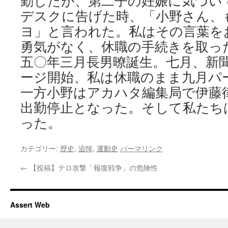
勤したが、第二子の妊娠に気づい
デスクに告げた時、「小野さん、
ヨ」と言われた。私はその言葉を
勇気がなく、休職の手続きを取っ
五〇年三月長男暸誕生。七月、新
ージ開始、私は休職のまま九月パ
一方小野はアカハタ編集局で伊藤
出勤停止となった。そして私たち
った。
カテゴリー:
歴史
,
追悼
,
運動史
パーマリンク
←
【投稿】テロ攻撃「報復戦争」の危険性
Assert Web