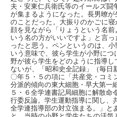
夫・安東仁兵衛氏等のイールズ闘
が集まるようになった。長男暸が
のことだった。大振りのかごに寝
顔を見ながら「りょうという名前
いう名の方がいいですよ」と言っ
ったと思う。ペンというのは、小
いう意味で、彼ら学生が小野につ
野が彼ら学生をどのように指導し
ないが、「昭和史全記録」（毎日
〇年５・５の項に「共産党・コミ
分派的傾向の東大細胞・早大第一
５・６全学連書記局細胞に解散命
行委反論。学生運動指導に関し、
全学連指導部の対立強まる。」と
と、当時の小野と学生たちの活気