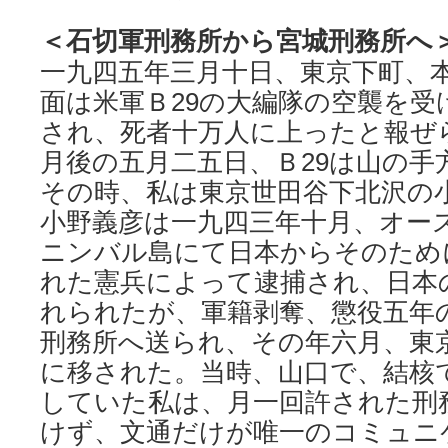
＜石切軍刑務所から宮城刑務所へ
一九四五年三月十日、東京下町、
面は米軍Ｂ29の大編隊の空襲を受
され、死者十万人に上ったと報ぜ
月後の五月二五日、Ｂ29は山の手
その時、私は東京世田谷下北沢の
小野義彦は一九四三年十月、オー
ニンバル島にて日本からそのため
れた憲兵によって逮捕され、日本
れられたが、軍籍剥奪、懲役五年
刑務所へ送られ、その年六月、東
に移された。当時、山口で、結核
していた私は、月一回許された刑
けず、文通だけが唯一のコミュニ