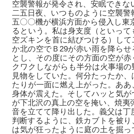
空襲警報が発令され、安眠できな
二五日夜、いつものように空襲警
五〇〇機が横浜方面から侵入し東
るという。私は身支度（といって
空ズキンを首に結びつける）して
か北の空でＢ29が赤い雨を降ら
とし、その度にその方面の空が赤
クワクしながらも半分は火事場の
見物をしていた。何分たったか、
たりが一面に燃え上がった。ああ
身体が震えた。そしてハッと気が
が下北沢の真上の空を掩い、焼夷
音を立てて降り出した。義父は丁
判断するように、鉄カブトを被り
は気が狂ったように庭の土を掘っ