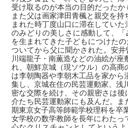
受け取るのが本当の目的だったか
また父は画家津田青楓と親交を持
まれた時丁度山口に滞在していた
のみどりの美しさに感動して、「
を生まれてきた子どもにつけたの
ついてから父に聞かされた。安井
川端龍子・南薫造などの油絵が座
れ、朝鮮京城（現ソウル）の高商
は李朝陶器や李朝木工品を家から
集し、京城在住の民芸運動家、浅
密な交際を続け、その親密さは後
介たち民芸運動家にも及んだ。ま
期東京女子高等師範学校理科を卒
女学校の数学教師を長年にわたっ
心なクリスチャンとしてというよ