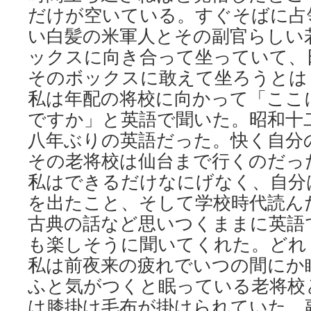
だけが空いている。すぐそばに占
い白髪の米軍人とその副官らしい
ックスに向き合って坐っていて、
そのボックスに敢えて坐ろうとは
私は年配の将校に向かって「ここ
ですか」と英語で聞いた。昭和十
八年ぶりの英語だった。快く自分
その老将校は仙台まで行くのだっ
私はできるだけなにげなく、自分
を出たこと、そして学校時代読ん
古典の話など思いつくままに英語
も楽しそうに聞いてくれた。どれ
私は前夜来の疲れでいつの間にか
ふと気がつくと眠っている老将校
は膝掛け毛布が掛けられていた。