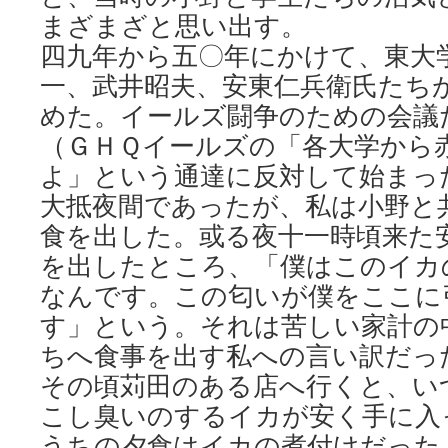
まざまざと思い出す。
四九年から五〇年にかけて、東大
一、武井昭夫、安東仁兵衛氏たち
めた。イールズ闘争のための会議
（ＧＨＱイールズの「各大学から
よ」という通達に反対して始まっ
大抵夜間であったが、私は小野と
食を出した。或る夜十一時頃来た
を出したところ、「僕はこのイカ
なんです。この匂いが僕をここに
す」という。それは苦しい家計の
ちへ食事を出す私への言い訳だっ
その頃苅田のある店へ行くと、い
こし臭いのするイカが安く手に入
うちの夕食はイカの煮付けだった