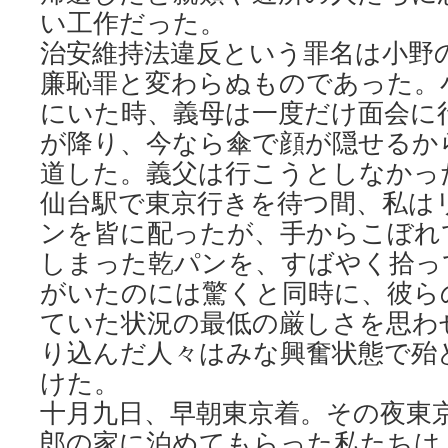
い工作だった。
治安維持法違反という罪名は小野
廉恥罪と変わらぬものであった。
にいた時、義母は一度だけ面会に
が降り、今なら傘で顔が隠せるか
道した。義父は行こうとしなかっ
仙台駅で東京行きを待つ間、私は
ンを皆に配ったが、手からこぼれ
しまった乾パンを、すばやく拾っ
がいたのには驚くと同時に、彼ら
ていた状況の最低の厳しさを思わ
り込んだ人々はみな興奮状態で殆
けた。
十月九日、早朝東京着。その夜東
郎の家に泊めてもらった私たちは