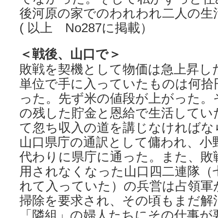
後河原の家でのわれわれ二人の生
( 以上 No287に掲載）
＜戦後、山口で＞
敗戦を契機として物価は急上昇し
単位で手に入っていたものは何拾
った。先ず米の値段が上がった。
の残した貯金と恩給で生活してい
て忽ち収入の道を講じなければな
山口県庁の通訳として傭われ、小
代わりに県庁に通った。また、敗
用されなくなった山口四二連隊（
れて入っていた）の兵営は占領軍
掃除を要求され、その頃もまだ解
「隣組」の婦人たちにその仕事が