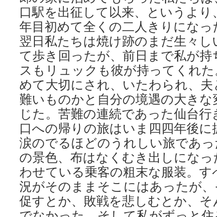
口駅を出征して以来、というより
年目初めて全くの二人きりになっ
翌日私たちは焼け跡のまだ生々し
て歩き回ったが、前日まで私が持
スもリュックも彼が持ってくれた
めて大切にされ、いたわられ、夫
難いものかと自分の境遇の大きな
じた。苦難の連続であった仙台行
口への帰りの旅はいま四四年後に
涙のでるほどのうれしい旅であっ
の景色、布はなくむき出しになっ
わせている乗客の粗末な服装。す
況がそのままそこにはあったが、
促すとか、敗戦を悲しむとか、そ
でなかった。そして私がずっと住