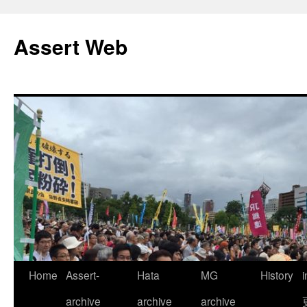
コ
ン
Assert Web
テ
ン
ツ
へ
ス
キ
ッ
プ
Home
Assert-
Hata
MG
History
archive
archive
archive