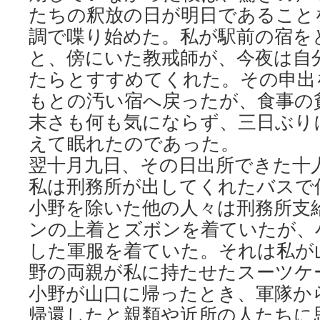
たちの釈放の日が明日であること
調で喋り始めた。私が駅前の宿を
と、傍にいた教戒師が、今夜は自
たらとすすめてくれた。その申出
もとの汚い宿へ戻ったが、食事の
末さも何も気にならず、三日ぶり
えて眠れたのであった。
翌十月九日、その日出所できた十
私は刑務所が出してくれたバスで
小野を除いた他の人々は刑務所支
ンの上着とズボンを着ていたが、
した軍服を着ていた。それは私が
野の両親が私に持たせたスーツケ
小野が山口に帰ったとき、軍隊か
帰還したと親類や近所の人たちに