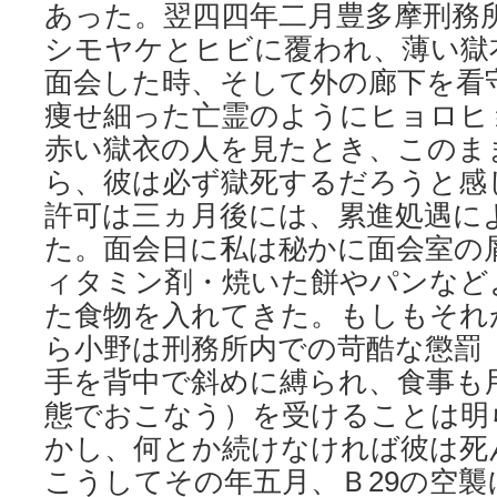
あった。翌四四年二月豊多摩刑務
シモヤケとヒビに覆われ、薄い獄
面会した時、そして外の廊下を看
痩せ細った亡霊のようにヒョロヒ
赤い獄衣の人を見たとき、このま
ら、彼は必ず獄死するだろうと感
許可は三ヵ月後には、累進処遇に
た。面会日に私は秘かに面会室の
ィタミン剤・焼いた餅やパンなど
た食物を入れてきた。もしもそれ
ら小野は刑務所内での苛酷な懲罰
手を背中で斜めに縛られ、食事も
態でおこなう）を受けることは明
かし、何とか続けなければ彼は死
こうしてその年五月、Ｂ29の空