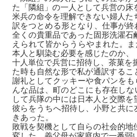
た「隣組」の一人として兵営の床
米兵の命令を理解できない婦人た
訳をつとめる形となり、仕事が終
全くの貴重品であった固形洗濯石
えられて皆からうらやまれた。ま
本人と馴染む必要を感じたのか、
十人単位で兵営に招待し、茶菓を
た時も自然な形で私が通訳するこ
謝礼としてクッキーや食パンをも
んな品は、町のどこにも存在しな
して兵隊の中には日本人と交際を
彼らをうちへ招待し、小野と共に
きあった。
敗戦を契機として自らの社会的地
変した。義父母が家庭内で一番弱