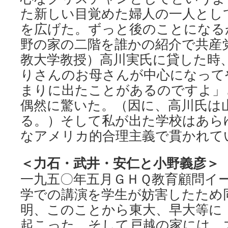
た新しい目覚めた婦人の一人とし
を広げた。ずっと後のことになる
野の家の二階を誰かの紹介で共産
教大学教授）高川実氏に貸した時
りさんのお母さんが中心になって
まりに出たことがあるのですよ」
偶然に驚いた。（因に、高川氏は
る。）そして私が出た学校はあら
なアメリカ的合理主義で貫かれて
＜力石・武井・安仁と小野義彦＞
一九五〇年五月ＧＨＱ教育顧問イ
学での講演を学生が妨害したため
明、このことから東大、早大等に
起こった。そして戸越の家には、