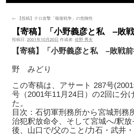
←
【投稿】テロ攻撃「報復戦争」の危険性
【寄稿】「小野義彦と私 –敗戦
投稿日:
2001年10月20日
作成者:
佐野 秀夫
【寄稿】「小野義彦と私 –敗戦前
野 みどり
この寄稿は、アサート 287号(2001
号（2001年11月24日）の2回に
た。
目次：石切軍刑務所から宮城刑務所
治犯釈放命令、そして宮城へ/釈放
後、山口で/父のこと/力石・武井・