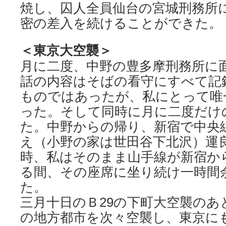
焼し、囚人全員仙台の宮城刑務所
密の差入を続けることができた。
＜東京大空襲＞
月に二度、中野の豊多摩刑務所に
話の内容はそばの看守にすべて記
ものではあったが、私にとって唯
った。そして同時に月に二度だけ
た。中野からの帰り、新宿で中央
え（小野の家は世田谷下北沢）運
時、私はそのまま山手線が新宿か
る間、その座席に坐り続け一時間
た。
三月十日のＢ29の下町大空襲のあ
の地方都市を次々空襲し、東京に