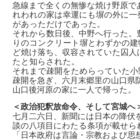
急線まで全くの無惨な焼け野原で
れわれの家は幸運にも塀の外に一
があっただけであった。
それから数日後、中野へ行った。
りのコンクリート塀とわずかの建
ど焼け落ち、収容されていた囚人
たと知らされた。
それまで疎開をためらっていた小
疎開を急ぎ、六月末郷里の山口県
山口後河原の家に一人で帰った。
＜政治犯釈放命令、そして宮城へ
七月二六日、新聞には日本の降伏
談の八項目にわたる条項が載せら
「日本政府は言論・宗教および思