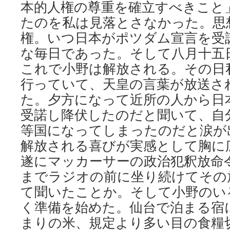
本的人権の尊重を確立すべきこと
たのを私は見落とさなかった。思
権。いつ日本がポツダム宣言を受
な毎日であった。そして八月十五
これで小野は解放される。その日
行っていて、天皇の言葉が放送さ
た。夕方になって近所の人から日
受諾し降伏したのだと聞いて、自
等国になってしまったのだと涙が
解放される喜びが実感として胸に
遂にマッカーサーの政治犯釈放命
までラジオの前に坐り続けてその
て聞いたことか。そして小野のい
く準備を始めた。仙台で泊まる宿
まりの米、規定より多い目の食糧