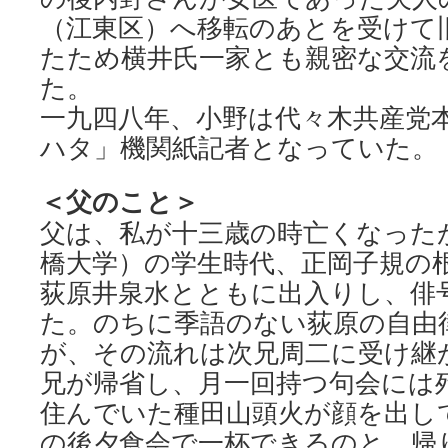
（江東区）へ移転のあとを受けて
たため横井氏一家とも親密な交流
た。
一九四八年、小野は代々木共産党
ハタ」機関紙記者となっていた。
＜父のこと＞
父は、私が十三歳の時亡くなった
橋大学）の学生時代、正岡子規の
荻原井泉水とともに出入りし、俳
た。のちに季語のない荻原の自由
が、その流れは次兄周二に受け継
兄が帰省し、月一回持つ句会には
住んでいた種田山頭火が顔を出し
の後夕食会で一杯できるのと、帰