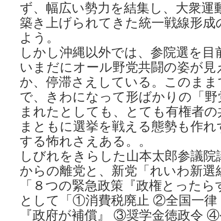
ず、幅広い勢力を結集し、大衆運
築き上げられてきた統一戦線形成
よう。
しかし沖縄以外では、参院選を目
いまだにオール野党共闘の姿が見
か、停滞さえしている。このまま
で、きわになって形ばかりの「野
まれたとしても、とても有権者の
まともに選挙を戦える態勢も作れ
する怖れさえある。。
しびれをきらした山本太郎参議院議
からの離党と、新党「れいわ新選
「８つの緊急政策『政権とったら
として「①消費税廃止 ②全国一律！
『政府が補償』 ③奨学金徳政令 