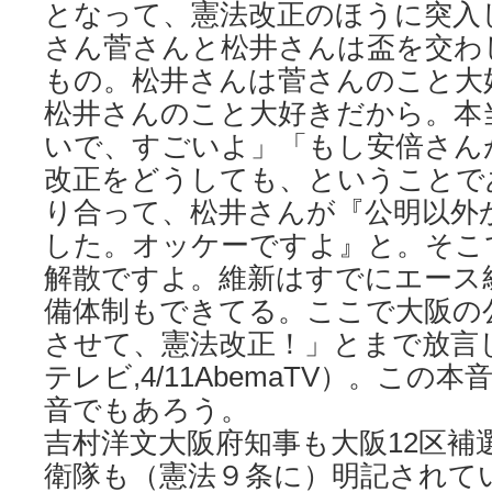
となって、憲法改正のほうに突入
さん菅さんと松井さんは盃を交わ
もの。松井さんは菅さんのこと大
松井さんのこと大好きだから。本
いで、すごいよ」「もし安倍さん
改正をどうしても、ということで
り合って、松井さんが『公明以外
した。オッケーですよ』と。そこ
解散ですよ。維新はすでにエース
備体制もできてる。ここで大阪の
させて、憲法改正！」とまで放言し
テレビ,4/11AbemaTV）。この
音でもあろう。
吉村洋文大阪府知事も大阪12区補
衛隊も（憲法９条に）明記されて