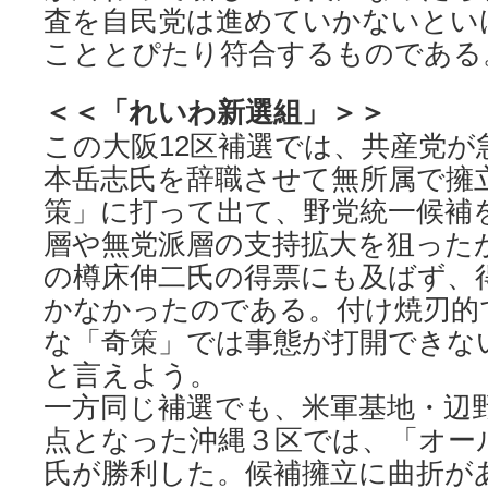
査を自民党は進めていかないとい
こととぴたり符合するものである
＜＜「れいわ新選組」＞＞
この大阪12区補選では、共産党が
本岳志氏を辞職させて無所属で擁
策」に打って出て、野党統一候補
層や無党派層の支持拡大を狙った
の樽床伸二氏の得票にも及ばず、
かなかったのである。付け焼刃的
な「奇策」では事態が打開できな
と言えよう。
一方同じ補選でも、米軍基地・辺
点となった沖縄３区では、「オー
氏が勝利した。候補擁立に曲折が