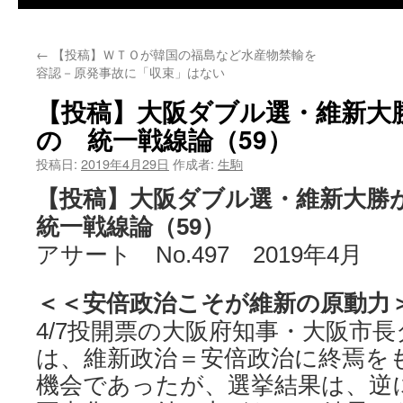
←
【投稿】ＷＴＯが韓国の福島など水産物禁輸を
容認－原発事故に「収束」はない
【投稿】大阪ダブル選・維新大
の 統一戦線論（59）
投稿日:
2019年4月29日
作成者:
生駒
【投稿】大阪ダブル選・維新大
統一戦線論（59）
アサート No.497 2019年4月
＜＜安倍政治こそが維新の原動力
4/7投開票の大阪府知事・大阪市
は、維新政治＝安倍政治に終焉を
機会であったが、選挙結果は、逆