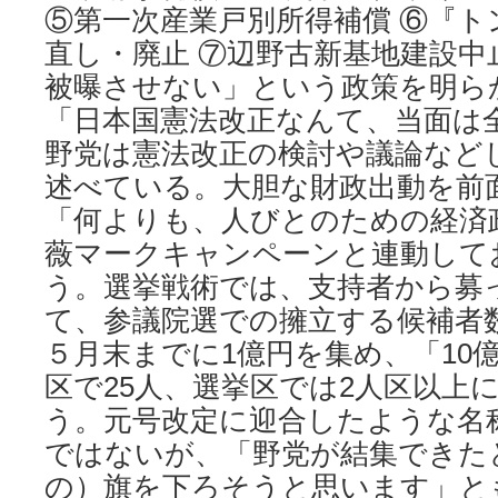
⑤第一次産業戸別所得補償 ⑥『ト
直し・廃止 ⑦辺野古新基地建設中
被曝させない」という政策を明ら
「日本国憲法改正なんて、当面は
野党は憲法改正の検討や議論など
述べている。大胆な財政出動を前
「何よりも、人びとのための経済
薇マークキャンペーンと連動して
う。選挙戦術では、支持者から募
て、参議院選での擁立する候補者
５月末までに1億円を集め、「10
区で25人、選挙区では2人区以上
う。元号改定に迎合したような名
ではないが、「野党が結集できた
の）旗を下ろそうと思います」と