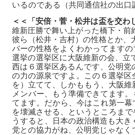
いるのである（共同通信社の出口
＜＜「安倍・菅・松井は盃を交わ
維新圧勝で舞い上がった橋下・前
彼ら（松井・吉村）の性格とか、
バーの性格をよくわかってますの
選挙の選挙区に大阪維新の会、立
西は６選挙区あるんです、公明党
の力の源泉ですよ。この６選挙区
を）立てて、しかももう、大阪維
メンバー、もう準備できてます。
てます。だから、今はこれ第一幕
を壊滅させる、というところまで
うすると、日本の政治構造も大き
党との協力がね、公明党じゃなく