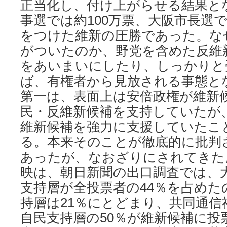
正当化し、付け上がらせる結果と
事選では約100万票、大阪市長選で
をつけた維新の圧勝であった。な
がついたのか、野党を含めた反維
をあいまいにしたり、しっかりと
ば、有権者から見放される事態と
第一は、表面上は安倍政権が維新
民・反維新候補を支持していたが
維新候補を強力に支援していたこ
る。本来そのことが徹底的に批判
あったが、なおざりにされてきた
映は、朝日新聞の出口調査では、
支持層が全投票者の44％を占めた
持層は21％にとどまり、共同通信
自民支持層の50％が維新候補に投