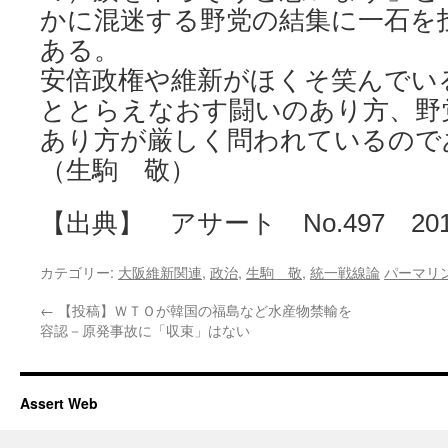
かに混迷する野党の結集に一石を
ある。
安倍政権や維新がほくそ笑んでい
ととらえなおす闘いのあり方、野
あり方が厳しく問われているので
（生駒 敬）
【出典】 アサート No.497 20
カテゴリー:
大阪維新関連
,
政治
,
生駒 敬
,
統一戦線論
パーマリ
←
【投稿】ＷＴＯが韓国の福島など水産物禁輸を
容認－原発事故に「収束」はない
Assert Web