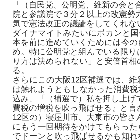
「（自民党、公明党、維新の会と
院と参議院で３分２以上の改憲勢
気で憲法改正の議論をしてくれな
ダイナマイトみたいにボカンと国
本を前に進めていくためには今の
め。特に公明党と組んでいる限り
り方は決められない」と安倍首相
る。
さらにこの大阪12区補選では、
は触れようともしなかった消費税
込み、「（補選で）私を押し上げ
費税の増税を吹っ飛ばせる』と言
12区の）寝屋川市、大東市の皆さ
にもう一回期待をかけてもらった
でドーンと吹っ飛ばせるかも知れ