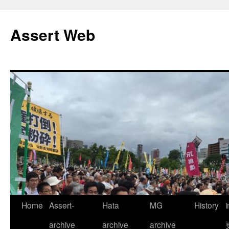
コ
ン
Assert Web
テ
ン
ツ
へ
ス
キ
ッ
プ
Home
Assert-
Hata
MG
History
archive
archive
archive