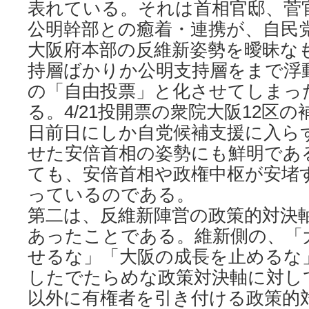
表れている。それは首相官邸、菅
公明幹部との癒着・連携が、自民
大阪府本部の反維新姿勢を曖昧な
持層ばかりか公明支持層をまで浮
の「自由投票」と化させてしまっ
る。4/21投開票の衆院大阪12区
日前日にしか自党候補支援に入ら
せた安倍首相の姿勢にも鮮明であ
ても、安倍首相や政権中枢が安堵
っているのである。
第二は、反維新陣営の政策的対決
あったことである。維新側の、「
せるな」「大阪の成長を止めるな
したでたらめな政策対決軸に対し
以外に有権者を引き付ける政策的