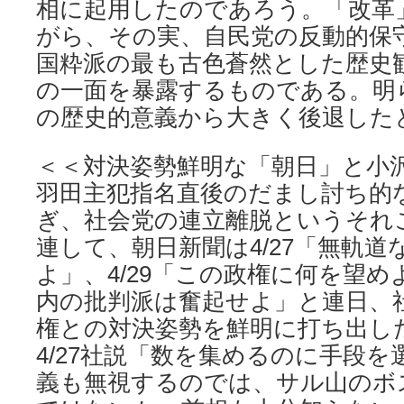
相に起用したのであろう。「改革
がら、その実、自民党の反動的保
国粋派の最も古色蒼然とした歴史
の一面を暴露するものである。明
の歴史的意義から大きく後退した
＜＜対決姿勢鮮明な「朝日」と小
羽田主犯指名直後のだまし討ち的
ぎ、社会党の連立離脱というそれ
連して、朝日新聞は4/27「無軌道
よ」、4/29「この政権に何を望めよ
内の批判派は奮起せよ」と連日、
権との対決姿勢を鮮明に打ち出し
4/27社説「数を集めるのに手段
義も無視するのでは、サル山のボ