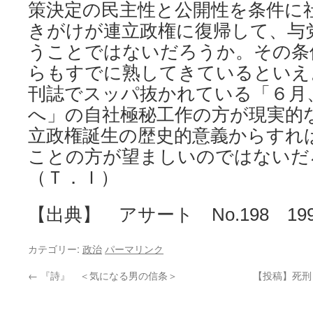
策決定の民主性と公開性を条件に
きがけが連立政権に復帰して、与
うことではないだろうか。その条
らもすでに熟してきているといえ
刊誌でスッパ抜かれている「６月
へ」の自社極秘工作の方が現実的
立政権誕生の歴史的意義からすれ
ことの方が望ましいのではないだ
（Ｔ．Ｉ）
【出典】 アサート No.198 199
カテゴリー:
政治
パーマリンク
←
『詩』 ＜気になる男の信条＞
【投稿】死刑