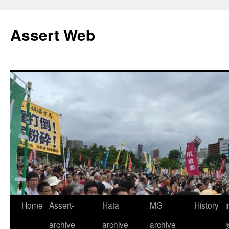
コ
ン
Assert Web
テ
ン
ツ
へ
ス
キ
ッ
プ
Home
Assert-
Hata
MG
History
archive
archive
archive