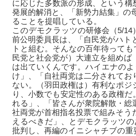
に応じた多数派の形成、という構
発展的解消と、「新勢力結集」の
ることを提唱している。
このデモクラッツの研修会（5/1
前公明委員長は、「自民党がハト
トと組む。そんなの百年待っても
民党と社会党が）大連立を組めば
は出ていくんです。ハイエナのよ
け」、「自社両党は二分されてお
ない。（羽田政権は）有利なポジ
り、小数でも安定性のある政権だ
れる」、「皆さんが衆院解散・総
社両党が首相指名投票で組みそう
えるべきだ」、とデモクラッツの
批判し、再編のイニシャチブの重