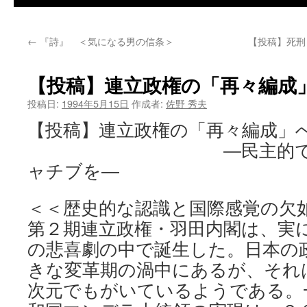
←
『詩』 ＜気になる男の信条＞
【投稿】死刑
【投稿】連立政権の「再々編成
投稿日:
1994年5月15日
作成者:
佐野 秀夫
【投稿】連立政権の「再々編成」
—民主的で公開さ
ャチブを—
＜＜歴史的な認識と国際感覚の欠
第２期連立政権・羽田内閣は、実
の悲喜劇の中で誕生した。日本の
きな変革期の渦中にあるが、それ
次元でもがいているようである。