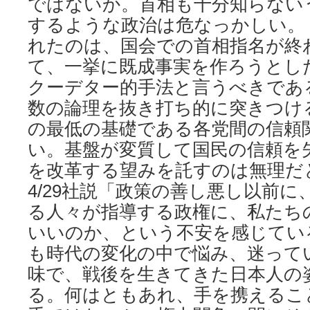
ではないか。首相も十分知らない
するような政治は危なっかしい。
れたのは、国会での首相指名が終
て、一挙に既成事実を作ろうとし
クーデター的手法と言うべきであ
数の論理を抜き打ち的に突きつけ
の最低の基礎である各党間の信頼
い。基盤が変質して国民の信頼を
を改革する望みを託すのは無理だ
4/29社説「政策の善し悪し以前
る人々が指導する政権に、私たち
いいのか、という不安を感じてい
も時代の変化の中で悩み、迷って
味で、戦後を生きてきた日本人の
る。何はともあれ、手を携えるこ