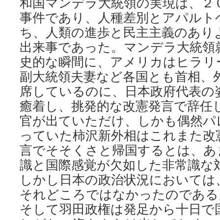
和国マンデラ大統領の実現は、２
事件であり、人種差別とアパルト
ち、人類の進歩と民主主義のあり
出来事であった。マンデラ大統領
史的な瞬間に、アメリカはヒラリ
副大統領夫妻など各国とも首相、
席しているのに、日本政府代表の
癒着し、挑発的な改憲発言で辞任
官が出ていただけ、しかも偶然パ
っていた柿沢新外相はこれまた改
言でそそくさと帰国するとは、あ
識と国際感覚が欠如した非常識な
しかし日本の政治状況においては
それどころではなかったのである
そして羽田政権は発足から十日で