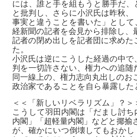
には、誰と手を組もうと勝手だ、
と批判し、さらに小沢氏は昨秋、
事実と違うことを書いた」として
経新聞の記者を会見から排除し、
記者の閉め出しを記者団に求めた
た。
小沢氏は逆にこうした経過の中で
判を一切許さない、権力への追随
同一線上の、権力志向丸出しのお
政治家であることを自ら暴露した
＜＜「新しいリベラリズム」？＞
こうして羽田内閣は「だまし討ち
内閣」「超軽量内閣」などと揶揄
が、確かにいつ倒壊してもおかし