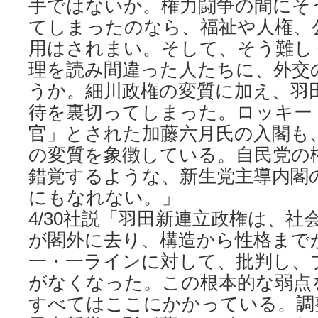
手ではないか。権力闘争の間にそ
てしまったのなら、福祉や人権、
用はされまい。そして、そう難し
理を読み間違った人たちに、外交
うか。細川政権の変質に加え、羽
待を裏切ってしまった。ロッキー
官」とされた加藤六月氏の入閣も
の変質を象徴している。自民党の
錯覚するような、新生党主導内閣
にもなれない。」
4/30社説「羽田新連立政権は、
が閣外に去り、構造から性格まで
一・一ラインに対して、批判し、
がなくなった。この根本的な弱点
すべてはここにかかっている。調