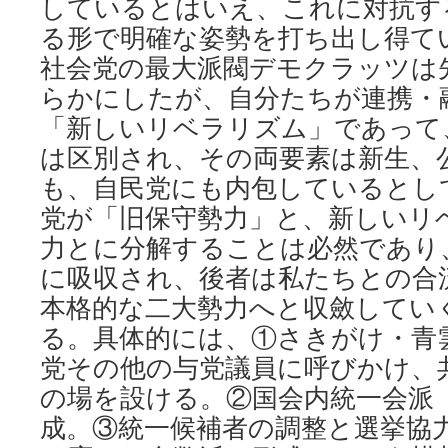
しているとはいえ、これに対抗す
る形で明確な姿勢を打ち出し得て
社会党の最大派閥デモクラッツは
らかにしたが、自分たちが連携・
「新しいリベラリズム」であって
は区別され、その両要素は新生、
も、自民党にも内包しているとし
党が「旧保守勢力」と、新しいリ
力とに分解することは必然であり
に吸収され、後者は私たちとの合
本格的な二大勢力へと収斂してい
る。具体的には、①さきがけ・青
党その他の与党議員に呼びかけ、
の場を設ける。②国会内統一会派
成。③統一候補者の調整と選挙協