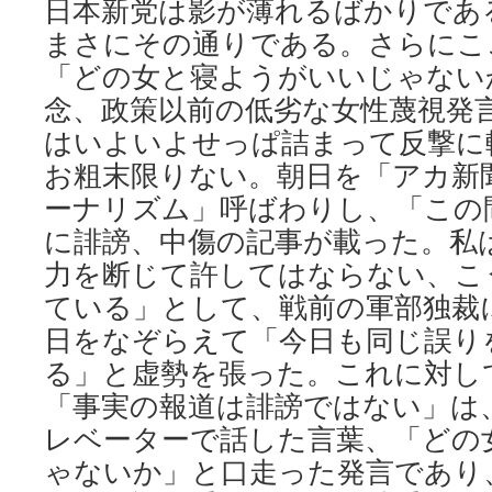
日本新党は影が薄れるばかりであ
まさにその通りである。さらにこ
「どの女と寝ようがいいじゃない
念、政策以前の低劣な女性蔑視発
はいよいよせっぱ詰まって反撃に
お粗末限りない。朝日を「アカ新
ーナリズム」呼ばわりし、「この
に誹謗、中傷の記事が載った。私
力を断じて許してはならない、こ
ている」として、戦前の軍部独裁
日をなぞらえて「今日も同じ誤り
る」と虚勢を張った。これに対して
「事実の報道は誹謗ではない」は
レベーターで話した言葉、「どの
ゃないか」と口走った発言であり