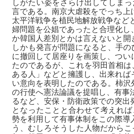
しがたい姿をさらけ出してしまっ
言である。南京大虐殺をでっち上
太平洋戦争を植民地解放戦争など
婦問題を公娼であったと合理化し
か韓国人差別とかは言えないと開
しかも発言が問題になると、手の
に撤回して居座りを画策し、つい
たのであるが、これを羽田首相は
ある人」などと擁護し、出来れば
い意向を表明したのである。柿沢
の行使へ憲法論議を提唱し、有事
るなど、安保・防衛政策での突出
となったことと合わせて考えれば
勢を利用して有事体制をこの際導
う、むしろそうした人物だからこ