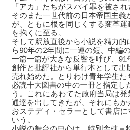
「アカ」たちがスパイ罪を被され
そのまた一世代前の日本帝国主義
が、ともに根を同じくする変革運
を抱くに至る。
そして釈放直後から小説を精力的に
ら90年の2年間に一連の短、中編
一篇一篇が大きな反響を呼び、91
創作と批評社から単行本として出
売れ始めた。とりわけ青年学生た
必読十大図書の中の一冊と指定し
う。これにあわてた政府当局は発
通達を出してきたが、それにもか
おステディ・セラーとして書店に
いう。
小説の舞台の中心は、特別舎棟＝