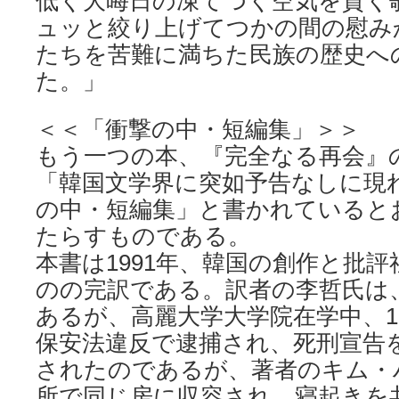
低く大晦日の凍てつく空気を貫く
ュッと絞り上げてつかの間の慰み
たちを苦難に満ちた民族の歴史へ
た。」
＜＜「衝撃の中・短編集」＞＞
もう一つの本、『完全なる再会』
「韓国文学界に突如予告なしに現
の中・短編集」と書かれていると
たらすものである。
本書は1991年、韓国の創作と批
のの完訳である。訳者の李哲氏は
あるが、高麗大学大学院在学中、1
保安法違反で逮捕され、死刑宣告を
されたのであるが、著者のキム・
所で同じ房に収容され、寝起きを