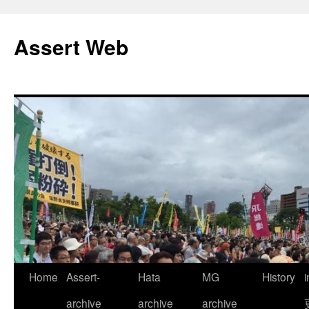
コ
ン
Assert Web
テ
ン
ツ
へ
ス
キ
ッ
プ
Home
Assert-
Hata
MG
History
archive
archive
archive