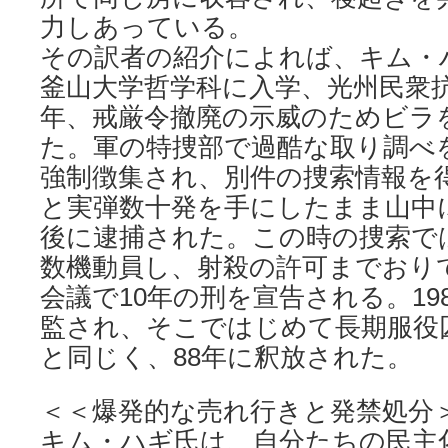
力しあっている。
その訳者の紹介によれば、キム・ハ
釜山大学哲学科に入学、光州民衆抗
年、戒厳令撤廃の示威のためビラ
た。軍の特捜部で過酷な取り調べ
強制徴集され、別件の捜索情報を得
と実弾数十発を手にしたまま山中
後に逮捕された。この時の捜索で
数機動員し、射殺の許可までおり
会議で10年の刑を宣告される。19
監され、そこではじめて長期服役
と同じく、88年に釈放された。
＜＜爆発的な売れ行きと発禁処分
キム・ハギ氏は、自分たちの民主