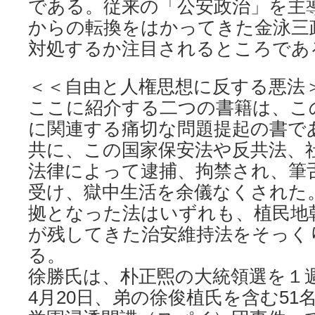
である。従来の「公安政治」を主
からの転換をはかってきた金泳三
対処するか注目されるところであ
＜＜自由と人権思想に反する悪法
ここに紹介する二つの書籍は、こ
に関連する痛切な問題提起の書で
共に、この国家保安法や反共法、
法律によって逮捕、拘禁され、筆
受け、獄中生活を余儀なくされた
拠となった法はいずれも、植民地
が残してきた治安維持法をそっく
る。
徐勝氏は、朴正煕の大統領選を１週
4月20日、弟の徐俊植氏を含む51