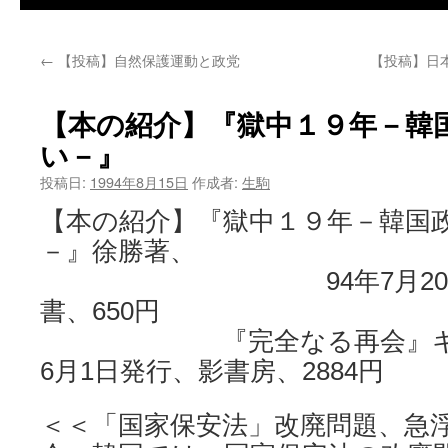
←
【投稿】自然保護運動と政党
【投稿】日
【本の紹介】『獄中１９年－韓
い－』
投稿日:
1994年8月15日
作成者:
生駒
【本の紹介】『獄中１９年－韓国
－』徐勝著、
94年7月20日発
書、650円
『完全なる再会』キム・
6月1日発行、影書房、2884円
＜＜「国家保安法」改廃問題、急