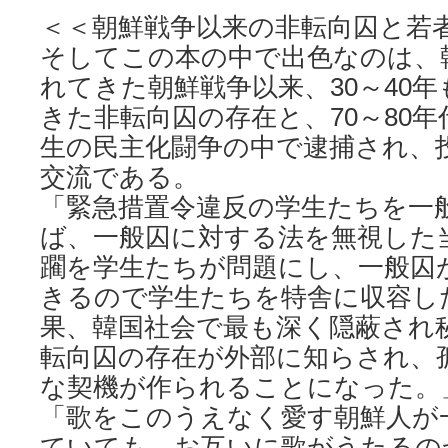
＜＜朝鮮戦争以来の非転向囚と若
そしてこの本の中で出色なのは、
れてきた朝鮮戦争以来、30～40
きた非転向囚の存在と、70～80
生の民主化闘争の中で逮捕され、
交流である。
「緊急措置令違反の学生たちを一
ば、一般囚に対する法を無視した
躙を学生たちが問題にし、一般囚
きるので学生たちを特舎に収容し
果、韓国社会で最も深く隠蔽され
転向囚の存在が外部に知らされ、
な契機が作られることになった。
「歌をこのうえなく愛す朝鮮人が
ていても、お互いに歌がうたるの