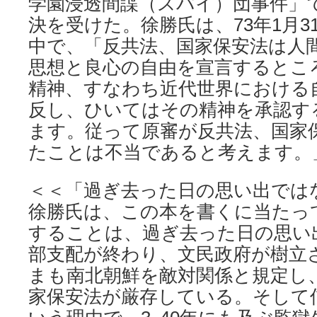
学園浸透間諜（スパイ）団事件」
決を受けた。徐勝氏は、73年1月3
中で、「反共法、国家保安法は人
思想と良心の自由を宣言するとこ
精神、すなわち近代世界における
反し、ひいてはその精神を承認す
ます。従って原審が反共法、国家
たことは不当であると考えます。
＜＜「過ぎ去った日の思い出では
徐勝氏は、この本を書くに当たっ
することは、過ぎ去った日の思い
部支配が終わり、文民政府が樹立
まも南北朝鮮を敵対関係と規定し
家保安法が厳存している。そして