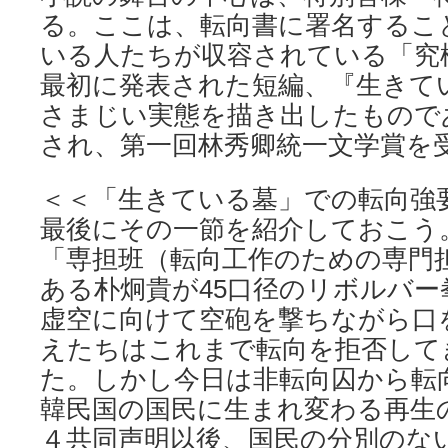
る。ここは、転向書に署名するこ
いる人たちが収容されている「究
最初に発表された短編、『生きて
さまじい実態を描き出したもので
され、第一回林秀卿統一文学賞を
＜＜「生きている墓」での転向強
最後にその一節を紹介しておこう
「専担班（転向工作のための専門
ある朴炯貴が45口径のリボルバ
虚空に向けて空砲を撃ちながら口
えたちはこれまで転向を拒否して
た。しかし今日は非転向囚から転
韓民国の国民に生まれ変わる再生
４共同声明以後、国民の分別のな