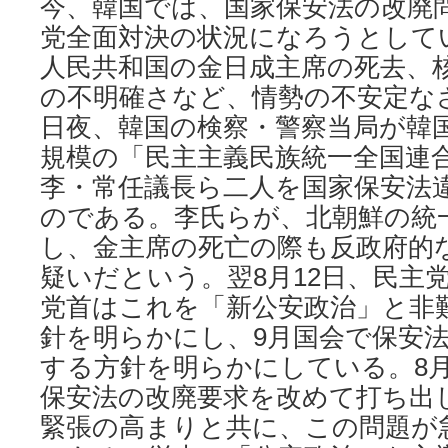
今、韓国では、国家保安法の改廃
党全面対決の状況になろうとして
人民共和国の金日成主席の死去、
の不明確さなど、情勢の不安定なさ
日夜、韓国の検察・警察当局が韓
規模の「民主主義民族統一全国連合
李・常任議長ら二人を国家保安法
のである。李氏らが、北朝鮮の統
し、金主席の死亡の際も反政府的
疑いだという。翌8月12日、民主
党首はこれを「新公安政治」と非
針を明らかにし、9月国会で保安
する方針を明らかにしている。8月
保安法の改廃要求を改めて打ち出
緊張の高まりと共に、この問題が