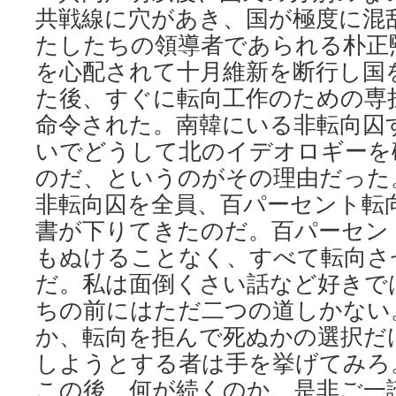
共戦線に穴があき、国が極度に混
たしたちの領導者であられる朴正
を心配されて十月維新を断行し国
た後、すぐに転向工作のための専
命令された。南韓にいる非転向囚
いでどうして北のイデオロギーを
のだ、というのがその理由だった
非転向囚を全員、百パーセント転
書が下りてきたのだ。百パーセン
もぬけることなく、すべて転向さ
だ。私は面倒くさい話など好きで
ちの前にはただ二つの道しかない
か、転向を拒んで死ぬかの選択だ
しようとする者は手を挙げてみろ
この後、何が続くのか、是非ご一