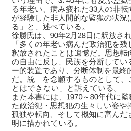
いう理由で、3､40年にも及ぶ監
る年老い、病み疲れた33人の非転
が経験した非人間的な監獄の状況
る」と、述べている。
徐勝氏は、90年2月28日に釈放さ
「多くの年老い病んだ政治犯を残
釈放されたことは遺憾だ。思想転
の自由に反し、民族を分断してい
ー的装置であり、分断体制を最終
だ。統一を念願するものとして、
とはできない」と訴えている。
また本書には、1970～80年代に
た政治犯・思想犯の生々しい姿や
孤独や転向、そして機知に富んだ
明に描かれている。