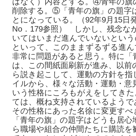
はなく）内容とする。④青年の旗
削除する。⑤「青年の旗」の題字
とになっている。（92年9月15日
No．179参照） しかし、残念
いてはいまだ進んでいないという
といって、このままずるずる進ん
非常に問題があると思う。特に「
は、この間紙面刷新が進み、以前
ら説き起こして、運動の方針を指
イルから、様々な活動・運動・意
いう性格にころもがえをしてきた
ては、概ね支持されているようで
その性格にあった名徐に変更すべ
「青年の旗」の題字はどうも居心
ら職場や組合の仲間たちに購読を