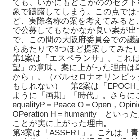
ても、いかにもどこかののセクト
象で躊躇してしまう。この点では
ど、実際名称の案を考えてみると
で公募してもなかなか良い案が出
で、この間の大阪府委員会での議
らあたりで3つほど提案してみた
第1案は「エスペランサ」。これ
望」の意味。案に上がった理由は
から」。（バルセロナオリンピッ
もしれない） 第2案は「EPOC
ように「画期」「時代」。さらに
equalityP＝Peace O＝Open，Opin
OPeration H＝humanity 
ことが実に上がった理由。
第3案は「ASSERT」。これは「青