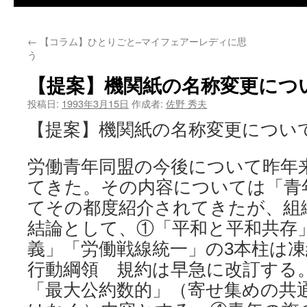
←
【コラム】ひとりごと–マイフェアーレディに思
う
【提案】機関紙の名称変更につ
投稿日:
1993年3月15日
作成者:
佐野 秀夫
【提案】機関紙の名称変更につい
労働青年同盟の今後について昨年
てきた。その内容については「青
てその都度紹介されてきたが、組
結論として、①「平和と平和共存
義」「労働戦線統一」の3本柱は
行動綱領 規約は早急に改訂する
「最大公約数的」（寄せ集めの共