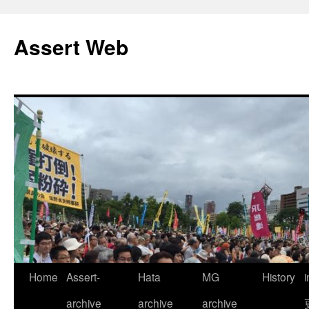
コ
ン
Assert Web
テ
ン
ツ
へ
ス
キ
ッ
プ
Home
Assert-
Hata
MG
History
archive
archive
archive