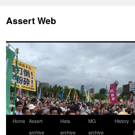
コ
ン
Assert Web
テ
ン
ツ
へ
ス
キ
ッ
プ
Home
Assert-
Hata
MG
History
archive
archive
archive