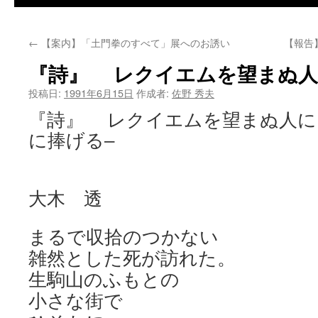
←
【案内】「土門拳のすべて」展へのお誘い
【報告
『詩』 レクイエムを望まぬ人
投稿日:
1991年6月15日
作成者:
佐野 秀夫
『詩』 レクイエムを望まぬ人に
に捧げる–
大木 透
まるで収拾のつかない
雑然とした死が訪れた。
生駒山のふもとの
小さな街で