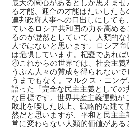
最大の関心があるとしか思えませ
る才能、迎合の才能はたいしたも
連邦政府人事への口出しにしても
ているロシア共和国の力を高める
るのが歴然としていて、人類的な
人ではないと思います。ロシア帝
は危惧しています。杞憂であれば
④これからの世界では、社会主義
うぶん人々の賛成を得られないで
うまでもなく。マルクス・エンゲ
語った「完全な民主主義としての
な目標です。世界共産主義運動が
敗北を喫した以上、戦略的な建て
然だと思いますが、平和と民主主
常に変わらない人類的価値がある