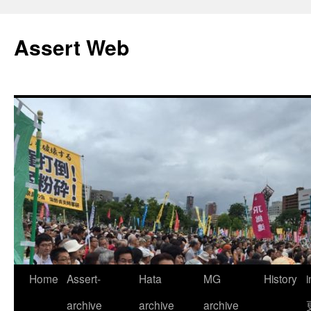
コ
ン
Assert Web
テ
ン
ツ
へ
ス
キ
ッ
プ
Home
Assert-
Hata
MG
History
archive
archive
archive