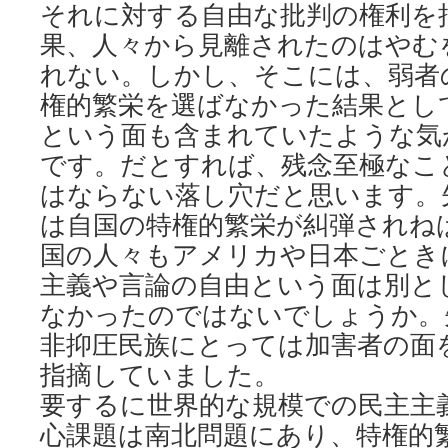
それに対する自由な批判の権利を
果、人々から見離されたのはやむ
れない。しかし、そこには、弱者
権的繁栄を選ばなかった結果とし
という面も含まれていたような気
です。だとすれば、残念至極なこ
はならない落し穴だと思います。
は自国の特権的繁栄が糾弾されね
国の人々もアメリカや日本ごとき
主義や言論の自由という面は別と
なかったのではないでしょうか。
非抑圧民族にとっては加害者の面
指摘していました。
要するに世界的な規模での民主主
心課題は南北問題にあり、特権的