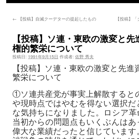
←
【投稿】自滅クーデターの提起したもの
【投稿】「
【投稿】ソ連・東欧の激変と先
権的繁栄について
投稿日:
1991年9月15日
作成者:
佐野 秀夫
【投稿】ソ連・東欧の激変と先進
繁栄について
①ソ連共産党が事実上解散すると
や現時点ではやむを得ない選択だ
な気持ちになりました。ロシア革
当初からの問題点もいくぶんはあ
偉大な業績だったと信じています