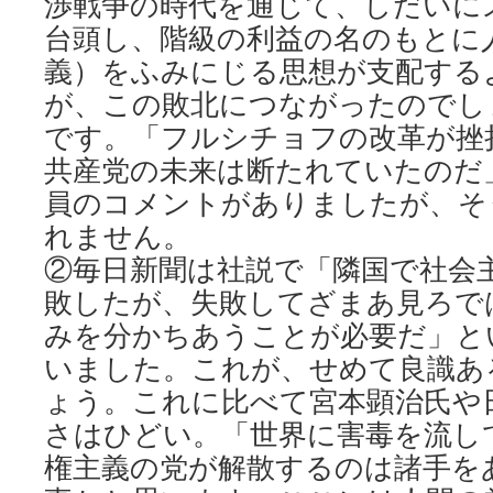
渉戦争の時代を通じて、しだいに
台頭し、階級の利益の名のもとに
義）をふみにじる思想が支配する
が、この敗北につながったのでし
です。「フルシチョフの改革が挫
共産党の未来は断たれていたのだ
員のコメントがありましたが、そ
れません。
②毎日新聞は社説で「隣国で社会
敗したが、失敗してざまあ見ろで
みを分かちあうことが必要だ」と
いました。これが、せめて良識あ
ょう。これに比べて宮本顕治氏や
さはひどい。「世界に害毒を流し
権主義の党が解散するのは諸手を