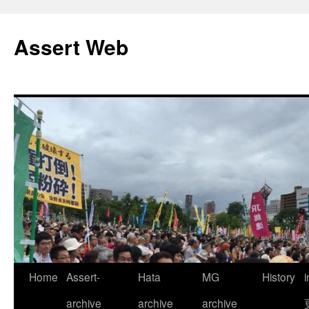
コ
ン
Assert Web
テ
ン
ツ
へ
ス
キ
ッ
プ
Home
Assert-
Hata
MG
History
archive
archive
archive