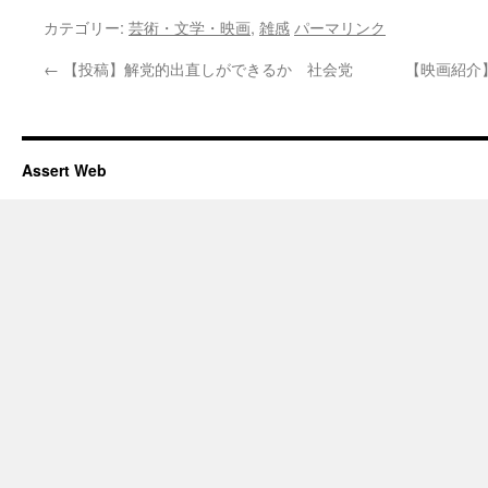
カテゴリー:
芸術・文学・映画
,
雑感
パーマリンク
←
【投稿】解党的出直しができるか 社会党
【映画紹介
Assert Web