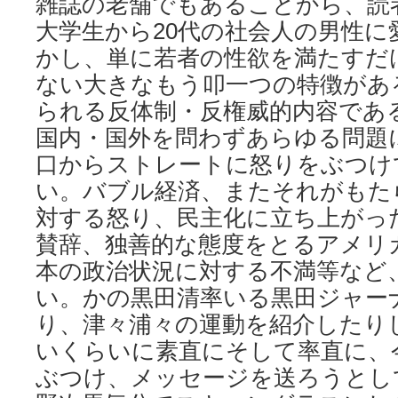
雑誌の老舗でもあることから、読
大学生から20代の社会人の男性に
かし、単に若者の性欲を満たすだ
ない大きなもう叩一つの特徴があ
られる反体制・反権威的内容であ
国内・国外を問わずあらゆる問題
口からストレートに怒りをぶつけ
い。バブル経済、またそれがもた
対する怒り、民主化に立ち上がっ
賛辞、独善的な態度をとるアメリ
本の政治状況に対する不満等など
い。かの黒田清率いる黒田ジャー
り、津々浦々の運動を紹介したり
いくらいに素直にそして率直に、
ぶつけ、メッセージを送ろうとし