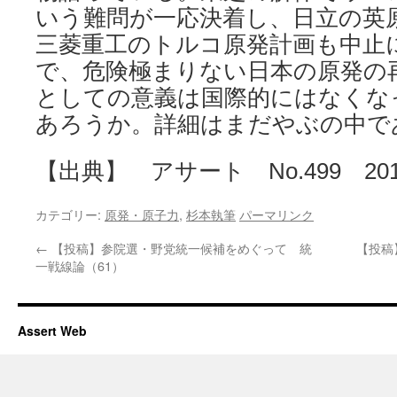
いう難問が一応決着し、日立の英
三菱重工のトルコ原発計画も中止
で、危険極まりない日本の原発の
としての意義は国際的にはなくな
あろうか。詳細はまだやぶの中で
【出典】 アサート No.499 20
カテゴリー:
原発・原子力
,
杉本執筆
パーマリンク
←
【投稿】参院選・野党統一候補をめぐって 統
【投稿
一戦線論（61）
Assert Web