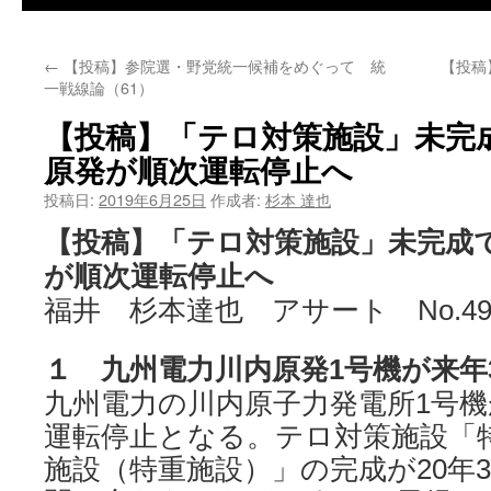
←
【投稿】参院選・野党統一候補をめぐって 統
【投稿
一戦線論（61）
【投稿】「テロ対策施設」未完
原発が順次運転停止へ
投稿日:
2019年6月25日
作成者:
杉本 達也
【投稿】「テロ対策施設」未完成
が順次運転停止へ
福井 杉本達也 アサート No.499
１ 九州電力川内原発1号機が来年
九州電力の川内原子力発電所1号機が
運転停止となる。テロ対策施設「
施設（特重施設）」の完成が20年3