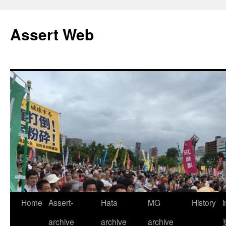
コ
ン
Assert Web
テ
ン
ツ
へ
ス
キ
ッ
プ
Home
Assert-
Hata
MG
History
archive
archive
archive