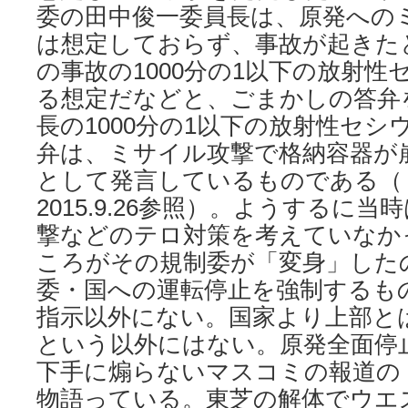
委の田中俊一委員長は、原発への
は想定しておらず、事故が起きた
の事故の1000分の1以下の放射
る想定だなどと、ごまかしの答弁
長の1000分の1以下の放射性セ
弁は、ミサイル攻撃で格納容器が
として発言しているものである（
2015.9.26参照）。ようするに
撃などのテロ対策を考えていなか
ころがその規制委が「変身」した
委・国への運転停止を強制するも
指示以外にない。国家より上部と
という以外にはない。原発全面停
下手に煽らないマスコミの報道の
物語っている。東芝の解体でウエ