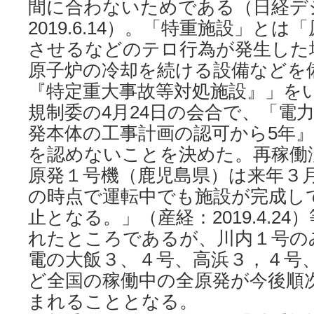
間に合わないためである（日経デ
2019.6.14）。「特重施設」と
させるなどのテロ行為が発生した
原子炉の冷却を続ける設備などを
『特定重大事故等対処施設』」を
規制委の4月24日の会合で、「電
発本体の工事計画の認可から5年
を認めないことを決めた。再稼働
原発１号機（鹿児島県）は来年３
の時点で運転中でも施設が完成し
止となる。」（産経：2019.4.2
れたところであるが、川内１号の
電の大飯３、４号、高浜３，４号
ど全国の稼働中の全原発が今後順
まれることとなる。