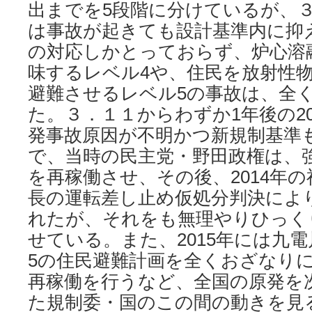
出までを5段階に分けているが、
は事故が起きても設計基準内に抑
の対応しかとっておらず、炉心溶
味するレベル4や、住民を放射性
避難させるレベル5の事故は、全
た。３．１１からわずか1年後の20
発事故原因が不明かつ新規制基準
で、当時の民主党・野田政権は、
を再稼働させ、その後、2014年
長の運転差し止め仮処分判決によ
れたが、それをも無理やりひっく
せている。また、2015年には九
5の住民避難計画を全くおざなり
再稼働を行うなど、全国の原発を
た規制委・国のこの間の動きを見