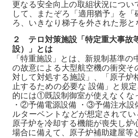
更なる安全向上の取組状況について」2
して、またぞろ「適用猶予」を「
ろ、いきなり梯子を外された形と
２ テロ対策施設「特定重大事故
設）」とは
「特重施設」とは、新規制基準の
の故意による大型航空機の衝突そ
対して対処する施設」、「原子炉
止するための必要な 設備」と規
的には①既設制御室が使えなくな
・②予備電源設備 ・③予備注水設備
ルターベントなどが想定されてい
原子炉を冷却する機能が喪失し炉
場合に備えて、原子炉補助建屋等