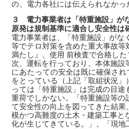
の、電力各社には伝えられなかっ
３ 電力事業者は「特重施設」が
原発は規制基準に適合し安全性は
電力事業者は、「特重施設」がな
等でテロ対策を含めた重大事故等
満たし』、使用 前検査で合格し
次、運転を行っており、本体施設
にあたっての安全は既に確保され
をとっている（上記「取組状況」
っては「特重施設」は完成の目途
重荷でしかない。「特重施設等の
て安全性の向上を図ってきた結果
模かつ高難度の土木・建築工事と
化が生じてきている。」、「現地