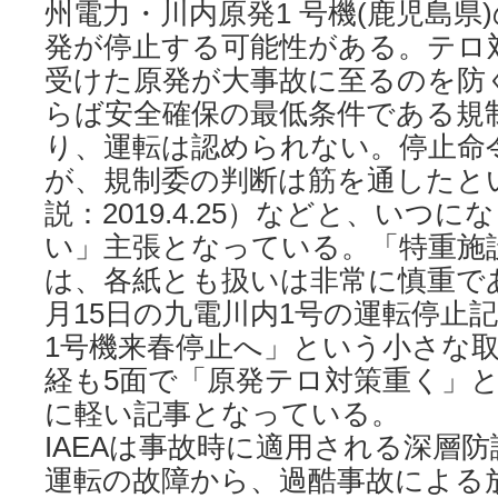
州電力・川内原発1 号機(鹿児島県
発が停止する可能性がある。テロ
受けた原発が大事故に至るのを防
らば安全確保の最低条件である規
り、運転は認められない。停止命
が、規制委の判断は筋を通したと
説：2019.4.25）などと、いつ
い」主張となっている。「特重施
は、各紙とも扱いは非常に慎重で
月15日の九電川内1号の運転停止
1号機来春停止へ」という小さな
経も5面で「原発テロ対策重く」
に軽い記事となっている。
IAEAは事故時に適用される深層
運転の故障から、過酷事故による