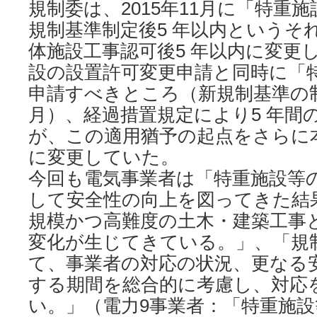
規制委は、2015年11月に「特重
規制基準制定後5 年以内というそ
体施設工事認可後5 年以内に変更
設の設置許可変更申請と同時に「
申請すべきところ（新規制基準の制定
月）、経過措置規定により5 年間
が、この適用猶予の起点をさらに
に変更していた。
今回も電気事業者は「特重施設等
して安全性の向上を図ってきた結
規模かつ高難度の土木・建築工事
変化が生じてきている。」、「規
て、事業者の対応の状況、更なる
する期間を総合的に考慮し、対応
い。」（電力9事業者：「特重施