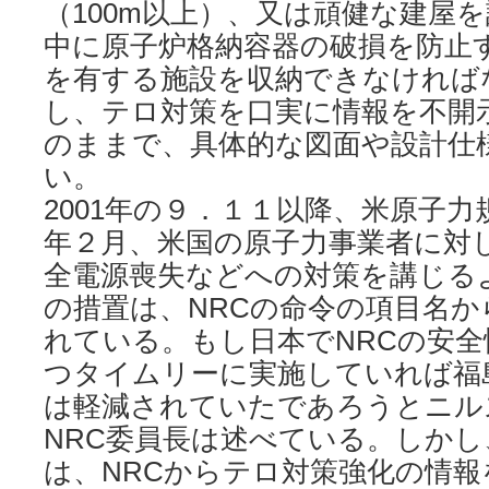
（100m以上）、又は頑健な建屋
中に原子炉格納容器の破損を防止
を有する施設を収納できなければ
し、テロ対策を口実に情報を不開
のままで、具体的な図面や設計仕
い。
2001年の９．１１以降、米原子力規制
年２月、米国の原子力事業者に対
全電源喪失などへの対策を講じる
の措置は、NRCの命令の項目名か
れている。もし日本でNRCの安
つタイムリーに実施していれば福
は軽減されていたであろうとニル
NRC委員長は述べている。しかし
は、NRCからテロ対策強化の情