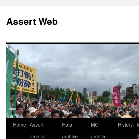
コ
ン
Assert Web
テ
ン
ツ
へ
ス
キ
ッ
プ
Home
Assert-
Hata
MG
History
archive
archive
archive