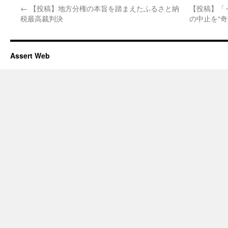
←
【投稿】地方分権の本旨を踏まえたふるさと納
【投稿】「
税最高裁判決
の中止を“
Assert Web