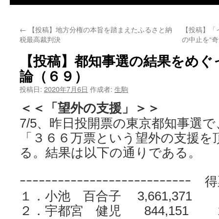
←
【投稿】地方分権の本旨を踏まえたふるさと納
【投稿】「
税最高裁判決
の中止を“
【投稿】都知事選の結果をめぐ
論（６９）
投稿日:
2020年7月6日
作成者:
生駒
＜＜「望外の支援」＞＞
7/5、昨日投開票の東京都知事選
「３６６万票という望外の支援を
る。結果は以下の通りである。
ｰｰｰｰｰｰｰｰｰｰｰｰｰｰｰｰｰｰｰｰｰｰｰｰｰｰｰ
１．小池 百合子 3,661,371 5
２．宇都宮 健児 844,151 13