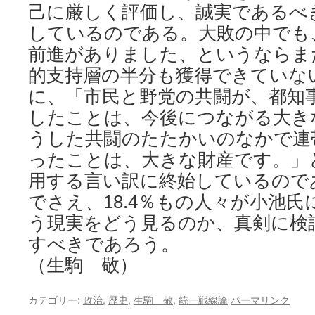
己に厳しく評価し、誠実であるべ
しているのである。大敗の中でも
前進がありました、というならま
的支持層の半分も獲得できていな
に、「市民と野党の共闘が、都知
したことは、今後につながる大き
うした共闘のたたかいのなかで連
ったことは、大きな財産です。」
用する言い訳に終始しているので
でさえ、18.4％もの人々が小池
う現実をどう見るのか、真剣に検
すべきであろう。
（生駒 敬）
カテゴリー:
政治
,
歴史
,
生駒 敬
,
統一戦線論
パーマリンク