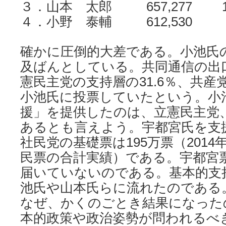
３．山本 太郎 657,277 10
４．小野 泰輔 612,530 9
確かに圧倒的大差である。小池氏の
及ばんとしている。共同通信の出
憲民主党の支持層の31.6％、共産党
小池氏に投票していたという。小
援」を提供したのは、立憲民主党
あるとも言えよう。宇都宮氏を支
社民党の基礎票は195万票（201
民票の合計実績）である。宇都宮
届いていないのである。基本的支
池氏や山本氏らに流れたのである
なぜ、かくのごとき結果になった
本的政策や政治姿勢が問われるべ