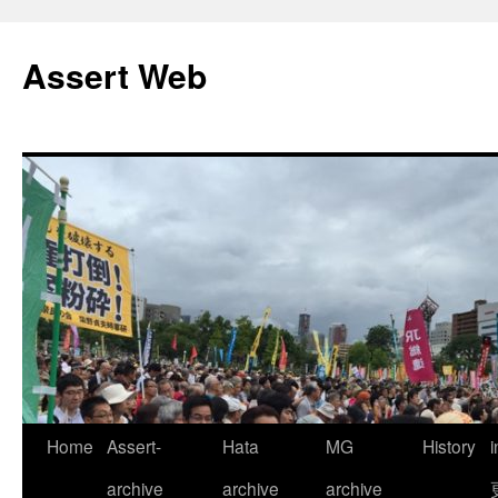
コ
ン
Assert Web
テ
ン
ツ
へ
ス
キ
ッ
プ
Home
Assert-
Hata
MG
History
archive
archive
archive