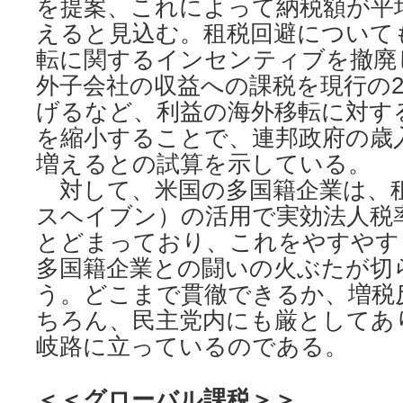
を提案、これによって納税額が平
えると見込む。租税回避について
転に関するインセンティブを撤廃
外子会社の収益への課税を現行の2
げるなど、利益の海外移転に対す
を縮小することで、連邦政府の歳入
増えるとの試算を示している。
対して、米国の多国籍企業は、
スヘイブン）の活用で実効法人税
とどまっており、これをやすやす
多国籍企業との闘いの火ぶたが切
う。どこまで貫徹できるか、増税
ちろん、民主党内にも厳としてあ
岐路に立っているのである。
＜＜グローバル課税＞＞