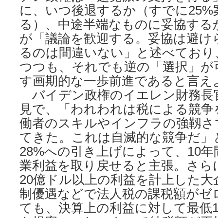
に、いつ後退するか（すでに25%
る）、中途半端なものに妥協する
が「議論を歓迎する。妥協は避け
るのは間違いない」と述べており
つつも、それでも逆の「選択」が
す画期的な一歩前進であると言え
バイデン政権のイエレン財務長官
見で、「われわれは税による競争
働者のスキルやインフラの強靱さ
てきた。これは自滅的な競争だ」
28%への引き上げによって、10
業利益を取り戻せると主張。さら
20億ドル以上の利益を計上した大
制優遇などで法人税の課税額がゼ
ても、決算上の利益に対して最低1