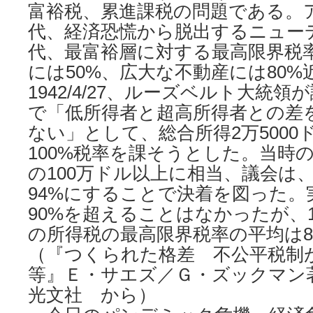
富裕税、累進課税の問題である。ア
代、経済恐慌から脱出するニュー
代、最富裕層に対する最高限界税率
には50%、広大な不動産には80
1942/4/27、ルーズベルト大統
で「低所得者と超高所得者との差
ない」として、総合所得2万5000
100%税率を課そうとした。当時の
の100万ドル以上に相当、議会は
94%にすることで決着を図った。
90%を超えることはなかったが、19
の所得税の最高限界税率の平均は8
（『つくられた格差 不公平税制
等』Ｅ・サエズ／Ｇ・ズックマン著、
光文社 から）