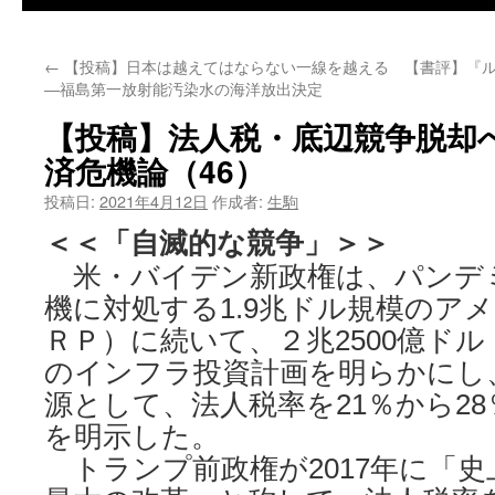
←
【投稿】日本は越えてはならない一線を越える
【書評】『ル
―福島第一放射能汚染水の海洋放出決定
【投稿】法人税・底辺競争脱却
済危機論（46）
投稿日:
2021年4月12日
作成者:
生駒
＜＜「自滅的な競争」＞＞
米・バイデン新政権は、パンデ
機に対処する1.9兆ドル規模のア
ＲＰ）に続いて、２兆2500億ドル
のインフラ投資計画を明らかにし
源として、法人税率を21％から2
を明示した。
トランプ前政権が2017年に「史