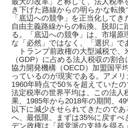
最大の改革」と称して、法人税率を
き下げた路線からの明らかな転換
「底辺への競争」を正当化してき
自由主義路線からの転換、脱却に
る。「底辺への競争」は、市場原
な「必然」ではなく、「選択」で
トランプ前政権の大型減税で、
（GDP）に占める法人税収の割合
協力開発機構（OECD）加盟国平
っているのが現実である。アメリ
1960年時点で50％を超えていた
法定税率の世界平均は、この法人
果、1985年から2018年の期間、4
以下に減少させられてきたのである
へ、最低限、まずは35%に戻す
デン政権は「超党派の支持を得る