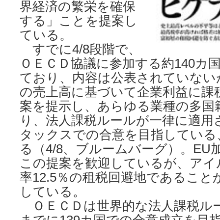
界経済の繁栄を確保
する」ことを提案し
ている。
すでに4/8段階で、
ＯＥＣＤ協議に参加する約140カ
ており、内容は公表されていない
の売上高に基づいて企業利益に課
案を提示し、あらゆる業種の多国
り、法人課税ルールが一律に適用
タックスでの合意を目指している
る（4/8、ブルームバーグ）。E
この提案を歓迎しているが、アイ
率12.5％の租税回避地であるこ
している。
ＯＥＣＤは世界的な法人課税ル