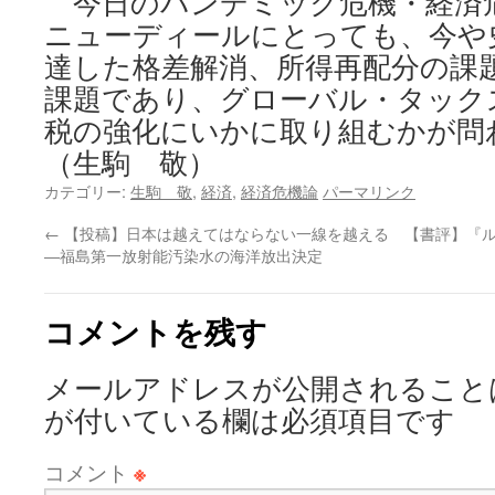
今日のパンデミック危機・経済
ニューディールにとっても、今や
達した格差解消、所得再配分の課
課題であり、グローバル・タック
税の強化にいかに取り組むかが問
（生駒 敬）
カテゴリー:
生駒 敬
,
経済
,
経済危機論
パーマリンク
←
【投稿】日本は越えてはならない一線を越える
【書評】『ル
―福島第一放射能汚染水の海洋放出決定
コメントを残す
メールアドレスが公開されること
が付いている欄は必須項目です
コメント
※